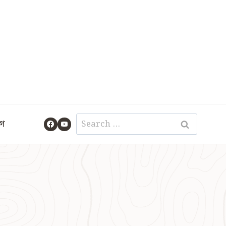
Search
গ
for: