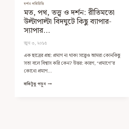
দর্শন পরিচিতি
মত, পথ, তত্ত্ব ও দর্শন: রীতিমতো
উল্টাপাল্টা বিদঘুটে কিছু ব্যাপার-
স্যাপার…
জুন ৩, ২০১৫
এক ছাত্রের প্রশ্ন: প্রমাণ না থাকা সত্ত্বেও আমরা কোনকিছু
সত্য বলে বিশ্বাস করি কেন? উত্তর: কারণ, “প্রমাণে”র
কোনো প্রমাণ…
মত,
বাকিটুকু পড়ুন
পথ,
তত্ত্ব
ও
দর্শন:
রীতিমতো
উল্টাপাল্টা
বিদঘুটে