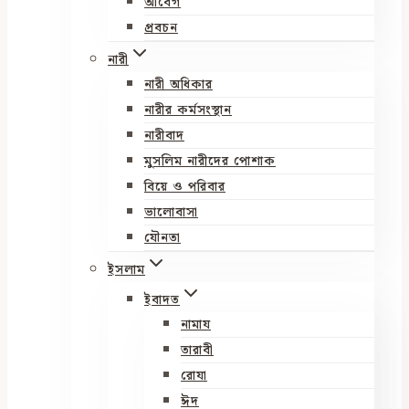
আবেগ
প্রবচন
নারী
নারী অধিকার
নারীর কর্মসংস্থান
নারীবাদ
মুসলিম নারীদের পোশাক
বিয়ে ও পরিবার
ভালোবাসা
যৌনতা
ইসলাম
ইবাদত
নামায
তারাবী
রোযা
ঈদ