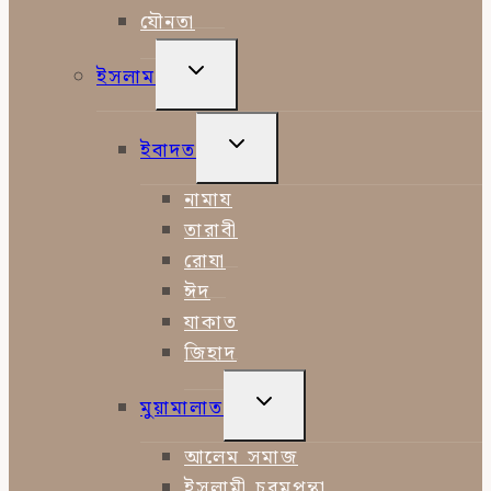
যৌনতা
TOGGLE
ইসলাম
CHILD
MENU
TOGGLE
ইবাদত
CHILD
MENU
নামায
তারাবী
রোযা
ঈদ
যাকাত
জিহাদ
TOGGLE
মুয়ামালাত
CHILD
MENU
আলেম সমাজ
ইসলামী চরমপন্থা