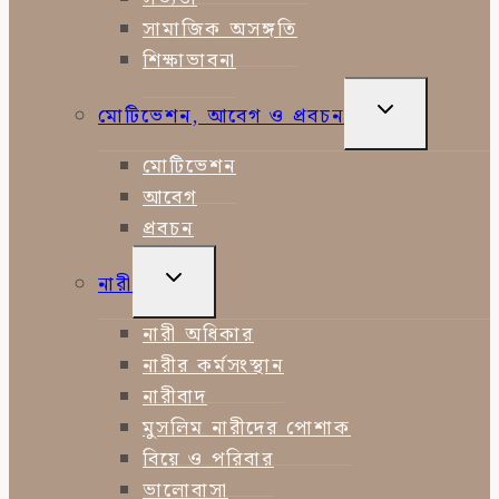
সামাজিক অসঙ্গতি
শিক্ষাভাবনা
TOGGLE
মোটিভেশন, আবেগ ও প্রবচন
CHILD
MENU
মোটিভেশন
আবেগ
প্রবচন
TOGGLE
নারী
CHILD
MENU
নারী অধিকার
নারীর কর্মসংস্থান
নারীবাদ
মুসলিম নারীদের পোশাক
বিয়ে ও পরিবার
ভালোবাসা