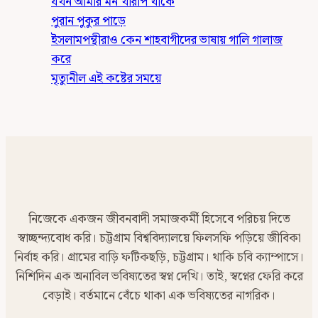
যখন আমার মন খারাপ থাকে
পুরান পুকুর পাড়ে
ইসলামপন্থীরাও কেন শাহবাগীদের ভাষায় গালি গালাজ
করে
মৃত্যুনীল এই কষ্টের সময়ে
নিজেকে একজন জীবনবাদী সমাজকর্মী হিসেবে পরিচয় দিতে
স্বাচ্ছন্দ্যবোধ করি। চট্টগ্রাম বিশ্ববিদ্যালয়ে ফিলসফি পড়িয়ে জীবিকা
নির্বাহ করি। গ্রামের বাড়ি ফটিকছড়ি, চট্টগ্রাম। থাকি চবি ক্যাম্পাসে।
নিশিদিন এক অনাবিল ভবিষ্যতের স্বপ্ন দেখি। তাই, স্বপ্নের ফেরি করে
বেড়াই। বর্তমানে বেঁচে থাকা এক ভবিষ্যতের নাগরিক।