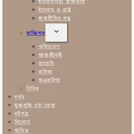
ইসলামপন্থী রাজনীতি
ইসলাম ও রাষ্ট্র
রাজনীতির তত্ত্ব
TOGGLE
ব্যক্তিগত
CHILD
MENU
স্মৃতিচারণ
আত্মজীবনী
ডায়েরি
কবিতা
অনুকবিতা
বিবিধ
দর্শন
মুক্তবুদ্ধি চর্চা কেন্দ্র
বইপত্র
রিসোর্স
অডিও