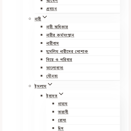
আবেগ
প্রবচন
নারী
নারী অধিকার
নারীর কর্মসংস্থান
নারীবাদ
মুসলিম নারীদের পোশাক
বিয়ে ও পরিবার
ভালোবাসা
যৌনতা
ইসলাম
ইবাদত
নামায
তারাবী
রোযা
ঈদ