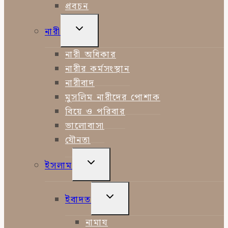
প্রবচন
TOGGLE
নারী
CHILD
MENU
নারী অধিকার
নারীর কর্মসংস্থান
নারীবাদ
মুসলিম নারীদের পোশাক
বিয়ে ও পরিবার
ভালোবাসা
যৌনতা
TOGGLE
ইসলাম
CHILD
MENU
TOGGLE
ইবাদত
CHILD
MENU
নামায