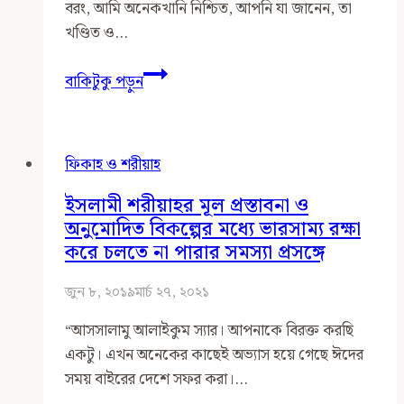
বরং, আমি অনেকখানি নিশ্চিত, আপনি যা জানেন, তা
খণ্ডিত ও…
তালাকের
বাকিটুকু পড়ুন
যেসব
নিয়ম
আপনি
ফিকাহ ও শরীয়াহ
জানেন
না
ইসলামী শরীয়াহর মূল প্রস্তাবনা ও
অনুমোদিত বিকল্পের মধ্যে ভারসাম্য রক্ষা
করে চলতে না পারার সমস্যা প্রসঙ্গে
জুন ৮, ২০১৯
মার্চ ২৭, ২০২১
“আসসালামু আলাইকুম স্যার। আপনাকে বিরক্ত করছি
একটু। এখন অনেকের কাছেই অভ্যাস হয়ে গেছে ঈদের
সময় বাইরের দেশে সফর করা।…