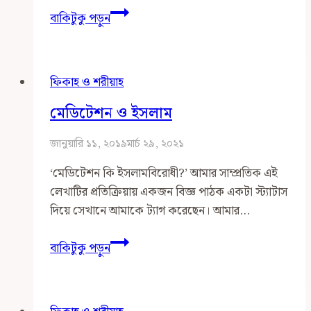
ইসলামী
বাকিটুকু পড়ুন
শরীয়াহর
মূল
প্রস্তাবনা
ফিকাহ ও শরীয়াহ
ও
অনুমোদিত
মেডিটেশন ও ইসলাম
বিকল্পের
মধ্যে
জানুয়ারি ১১, ২০১৯
মার্চ ২৯, ২০২১
ভারসাম্য
‘মেডিটেশন কি ইসলামবিরোধী?’ আমার সাম্প্রতিক এই
রক্ষা
লেখাটির প্রতিক্রিয়ায় একজন বিজ্ঞ পাঠক একটা স্ট্যাটাস
করে
দিয়ে সেখানে আমাকে ট্যাগ করেছেন। আমার…
চলতে
না
মেডিটেশন
বাকিটুকু পড়ুন
পারার
ও
সমস্যা
ইসলাম
প্রসঙ্গে