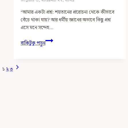
জানুয়ারি ৩, ২০১৯
মার্চ ২৭, ২০২১
“আমার একটা প্রশ্ন: শয়তানের প্ররোচনা থেকে কীভাবে
বেঁচে থাকা যায়? আর ধর্মীয় জ্ঞানের অভাবে কিছু প্রশ্ন
এসে মনে সন্দেহ…
আরবি
বাকিটুকু পড়ুন
না
জানার
কারণে
Page
Next
১
২
৩
ধর্মীয়
Page
Navigation
জ্ঞানের
সীমাবদ্ধতাজনিত
সমস্যা
প্রসংগে