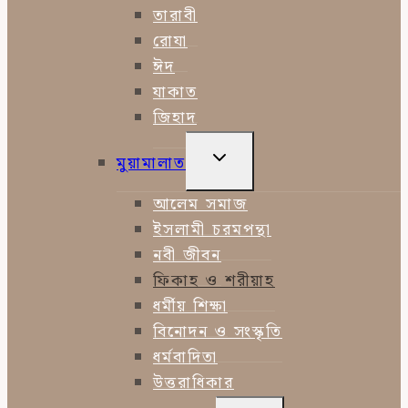
তারাবী
রোযা
ঈদ
যাকাত
জিহাদ
TOGGLE
মুয়ামালাত
CHILD
MENU
আলেম সমাজ
ইসলামী চরমপন্থা
নবী জীবন
ফিকাহ ও শরীয়াহ
ধর্মীয় শিক্ষা
বিনোদন ও সংস্কৃতি
ধর্মবাদিতা
উত্তরাধিকার