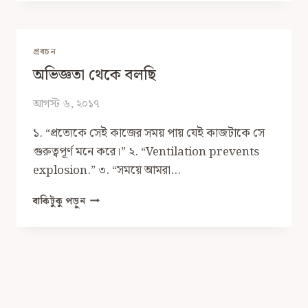
দ্য
স্টোরি:
যত
কমে
প্রবচন
তত
অভিজ্ঞতা থেকে বলছি
বাড়ে
আগস্ট ৬, ২০১৭
১. “প্রত‍্যেকে সেই কাজের সময় পায় যেই কাজটাকে সে
গুরুত্বপূর্ণ মনে করে।” ২. “Ventilation prevents
explosion.” ৩. “সময়ে আমরা…
অভিজ্ঞতা
বাকিটুকু পড়ুন
থেকে
বলছি