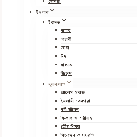
যৌনতা
ইসলাম
ইবাদত
নামায
তারাবী
রোযা
ঈদ
যাকাত
জিহাদ
মুয়ামালাত
আলেম সমাজ
ইসলামী চরমপন্থা
নবী জীবন
ফিকাহ ও শরীয়াহ
ধর্মীয় শিক্ষা
বিনোদন ও সংস্কৃতি