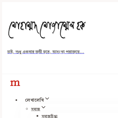
Skip
to
content
চাই, শুধু একবার জয়ী হতে, অসংখ্য পরাজয়ে...
লেখালেখি
সমাজ
সমাজচিন্তা