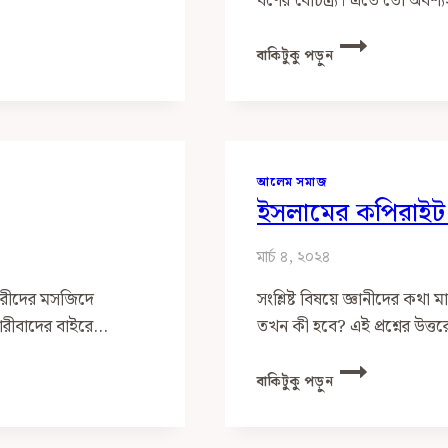
বর্ণের বৈচিত্ৰ্য। এতে তো অবশ্
আলেম
বাকিটুকু পড়ুন
কারা?
আলেম সমাজ
ইসলামের কপিরাইট ড
মার্চ ৪, ২০২৪
নারীদের মসজিদে
সংশ্লিষ্ট বিষয়ে জ্ঞানীদের কথ
নারীবাদের বাইরে…
তখন কী হবে? এই প্রশ্নের উত্ত
ইসলামের
বাকিটুকু পড়ুন
কপিরাইট
ডিসপিউট
প্রসঙ্গে