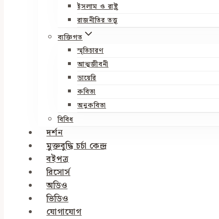
ইসলাম ও রাষ্ট্র
রাজনীতির তত্ত্ব
ব্যক্তিগত
স্মৃতিচারণ
আত্মজীবনী
ডায়েরি
কবিতা
অনুকবিতা
বিবিধ
দর্শন
মুক্তবুদ্ধি চর্চা কেন্দ্র
বইপত্র
রিসোর্স
অডিও
ভিডিও
যোগাযোগ