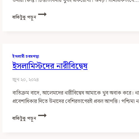
উনারা ক্ষিপ্ত। চিন্তাভাবনায় খুবই একরোখা। অনড়। সামগ্রিকভাবে…
বৃক্ষ
বাকিটুকু পড়ুন
তোমার
নাম
কী?
ফলে
পরিচয়
ইসলামী চরমপন্থা
ইসলামিস্টদের নারীবিদ্বেষ
জুন ২০, ২০২৪
ব্যতিক্রম বাদে, আলেমদের নারীবিদ্বেষ আমাকে খুব অবাক করে। 
প্রবেশাধিকার দিতে উনাদের বেশিরভাগেরই প্রবল আপত্তি। পশ্চিমা 
ইসলামিস্টদের
বাকিটুকু পড়ুন
নারীবিদ্বেষ