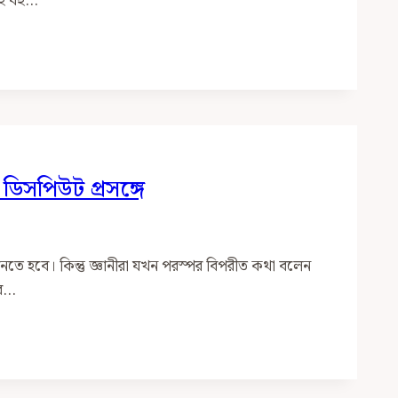
যই বহু…
িসপিউট প্রসঙ্গে
া মানতে হবে। কিন্তু জ্ঞানীরা যখন পরস্পর বিপরীত কথা বলেন
রে…