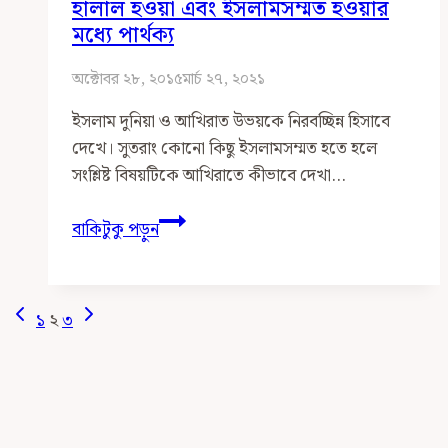
হালাল হওয়া এবং ইসলামসম্মত হওয়ার
মধ্যে পার্থক্য
অক্টোবর ২৮, ২০১৫
মার্চ ২৭, ২০২১
ইসলাম দুনিয়া ও আখিরাত উভয়কে নিরবচ্ছিন্ন হিসাবে
দেখে। সুতরাং কোনো কিছু ইসলামসম্মত হতে হলে
সংশ্লিষ্ট বিষয়টিকে আখিরাতে কীভাবে দেখা…
হালাল
বাকিটুকু পড়ুন
হওয়া
এবং
ইসলামসম্মত
Page
Previous
Next
১
২
৩
হওয়ার
Page
Page
Navigation
মধ্যে
পার্থক্য