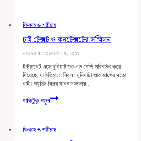
ও
সম্মান:
স্বতঃস্ফূর্ত
ফিকাহ ও শরীয়াহ
বনাম
আরোপিত
চাই টেক্সট ও কনটেক্সটের সম্মিলন
নভেম্বর ৭, ২০১৭
মার্চ ২৭, ২০২১
ইন্টারনেট এসে দুনিয়াটাকে এত বেশি পরিবর্তন করে
দিয়েছে, যা ইতিহাসে বিরল। দুনিয়াটা আর আগের মতো
নাই। প্রযুক্তি-বিপ্লব মানব সভ্যতায়…
চাই
বাকিটুকু পড়ুন
টেক্সট
ও
কনটেক্সটের
ফিকাহ ও শরীয়াহ
সম্মিলন