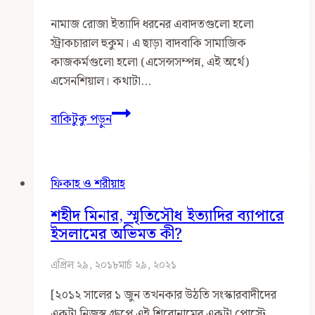
নামাজ রোজা ইত্যাদি ধরনের এবাদতগুলো হলো
স্ট্রাকচারাল হুকুম। এ ছাড়া বাদবাকি সামাজিক
কাজকর্মগুলো হলো (এসেন্সসম্পন্ন, এই অর্থে)
এসেনশিয়াল। কথাটা…
ইসলাম
বাকিটুকু পড়ুন
অনুসরণের
ক্ষেত্রে
স্ট্রাকচারাল
ফিকাহ ও শরীয়াহ
বনাম
এসেনশিয়াল
শহীদ মিনার, স্মৃতিসৌধ ইত্যাদির ব্যাপারে
হুকুমের
ইসলামের অভিমত কী?
পার্থক্য
বুঝার
এপ্রিল ২৯, ২০১৮
মার্চ ২৯, ২০২১
গুরুত্ব
[২০১২ সালের ১ জুন তখনকার উঠতি সংস্কারবাদীদের
একটা নিজস্ব গ্রুপে এই শিরোনামের একটা পোস্টে