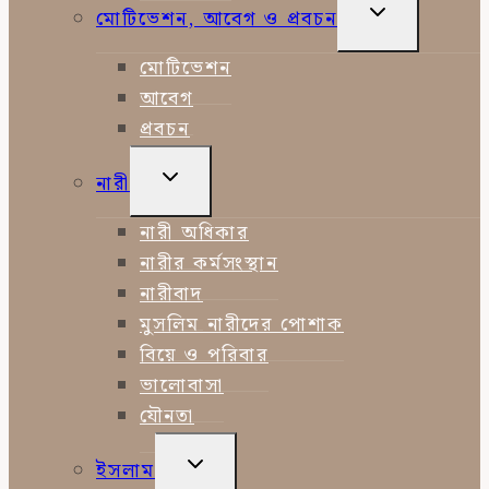
TOGGLE
মোটিভেশন, আবেগ ও প্রবচন
CHILD
MENU
মোটিভেশন
আবেগ
প্রবচন
TOGGLE
নারী
CHILD
MENU
নারী অধিকার
নারীর কর্মসংস্থান
নারীবাদ
মুসলিম নারীদের পোশাক
বিয়ে ও পরিবার
ভালোবাসা
যৌনতা
TOGGLE
ইসলাম