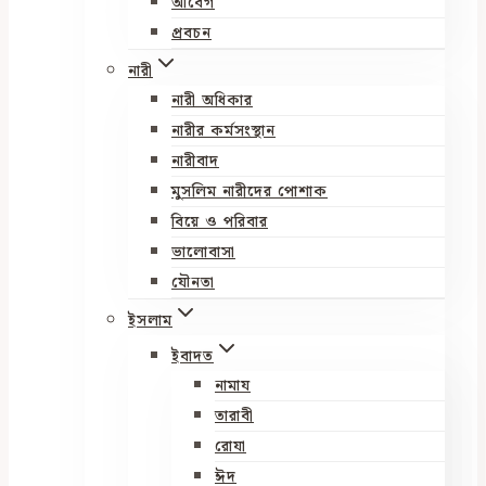
আবেগ
প্রবচন
নারী
নারী অধিকার
নারীর কর্মসংস্থান
নারীবাদ
মুসলিম নারীদের পোশাক
বিয়ে ও পরিবার
ভালোবাসা
যৌনতা
ইসলাম
ইবাদত
নামায
তারাবী
রোযা
ঈদ