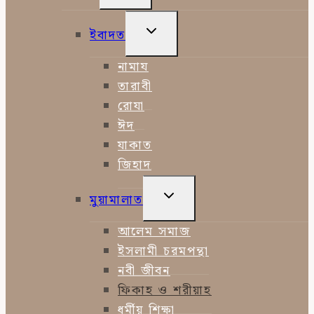
CHILD
MENU
TOGGLE
ইবাদত
CHILD
MENU
নামায
তারাবী
রোযা
ঈদ
যাকাত
জিহাদ
TOGGLE
মুয়ামালাত
CHILD
MENU
আলেম সমাজ
ইসলামী চরমপন্থা
নবী জীবন
ফিকাহ ও শরীয়াহ
ধর্মীয় শিক্ষা