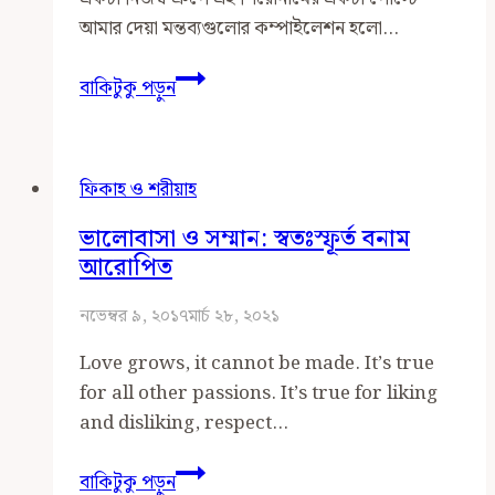
আমার দেয়া মন্তব্যগুলোর কম্পাইলেশন হলো…
শহীদ
বাকিটুকু পড়ুন
মিনার,
স্মৃতিসৌধ
ইত্যাদির
ফিকাহ ও শরীয়াহ
ব্যাপারে
ইসলামের
ভালোবাসা ও সম্মান: স্বতঃস্ফূর্ত বনাম
অভিমত
আরোপিত
কী?
নভেম্বর ৯, ২০১৭
মার্চ ২৮, ২০২১
Love grows, it cannot be made. It’s true
for all other passions. It’s true for liking
and disliking, respect…
ভালোবাসা
বাকিটুকু পড়ুন