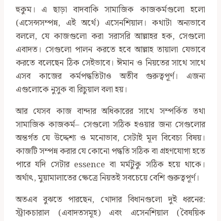
হুকুম। এ ছাড়া বাদবাকি সামাজিক কাজকর্মগুলো হলো
(এসেন্সসম্পন্ন, এই অর্থে) এসেনশিয়াল। কথাটা অন্যভাবে
বললে, যে কাজগুলো করা সরাসরি আল্লাহর হক, সেগুলো
এবাদত। সেগুলো পালন করতে হবে আল্লাহ তায়ালা যেভাবে
করতে বলেছেন ঠিক সেইভাবে। ঈমান ও নিয়তের সাথে সাথে
এসব কাজের কর্মপদ্ধতিটাও অতীব গুরুত্বপূর্ণ। এজন্য
এগুলোকে নুসুক বা রিচুয়াল বলা হয়।
আর যেসব কাজ বান্দার অধিকারের সাথে সম্পর্কিত তথা
সামাজিক কাজকর্ম– সেগুলো সঠিক হওয়ার জন্য সেগুলোর
অন্তর্গত যে উদ্দেশ্য ও মনোভাব, সেটাই মূল বিবেচ্য বিষয়।
কাজটি সম্পন্ন করার যে কোনো পদ্ধতি সঠিক বা গ্রহণযোগ্য হতে
পারে যদি সেটার essence বা মর্মটুকু সঠিক হয়ে থাকে।
অর্থাৎ, মুয়ামালাতের ক্ষেত্রে নিয়তই সবচেয়ে বেশি গুরুত্বপূর্ণ।
অতএব বুঝতে পারছেন, খোদার বিধানগুলো দুই ধরনের:
স্ট্রাকচারাল (এবাদতসমূহ) এবং এসেনশিয়াল (বৈষয়িক