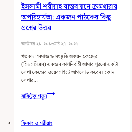
ইসলামী শরীয়াহ বাস্তবায়নে ক্রমধারার
সীমাবদ্ধতাজনিত
সমস্যা
অপরিহার্যতা: একজন পাঠকের কিছু
প্রসংগে
প্রশ্নের উত্তর
অক্টোবর ২১, ২০১৩
মার্চ ২৭, ২০২১
গতকাল ‘সমাজ ও সংস্কৃতি অধ্যয়ন কেন্দ্রের
(সিএসসিএস) একজন কার্যনির্বাহী আমার পুরনো একটা
লেখা কেন্দ্রের ওয়েবসাইটে আপলোড করেন। কোন
লেখার…
ইসলামী
বাকিটুকু পড়ুন
শরীয়াহ
বাস্তবায়নে
ক্রমধারার
ফিকাহ ও শরীয়াহ
অপরিহার্যতা: