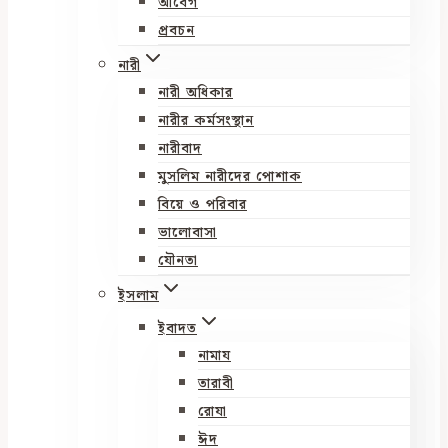
আবেগ
প্রবচন
নারী
নারী অধিকার
নারীর কর্মসংস্থান
নারীবাদ
মুসলিম নারীদের পোশাক
বিয়ে ও পরিবার
ভালোবাসা
যৌনতা
ইসলাম
ইবাদত
নামায
তারাবী
রোযা
ঈদ