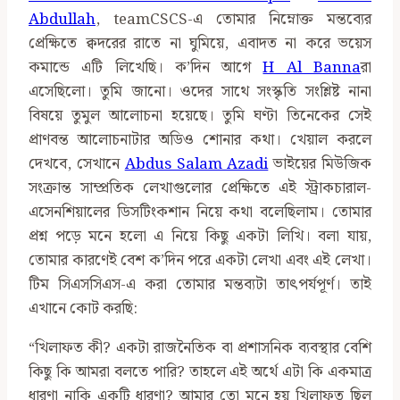
Abdullah
, teamCSCS-এ তোমার নিম্নোক্ত মন্তব্যের
প্রেক্ষিতে ক্বদরের রাতে না ঘুমিয়ে, এবাদত না করে ভয়েস
কমান্ডে এটি লিখেছি। ক’দিন আগে
H Al Banna
রা
এসেছিলো। তুমি জানো। ওদের সাথে সংস্কৃতি সংশ্লিষ্ট নানা
বিষয়ে তুমুল আলোচনা হয়েছে। তুমি ঘণ্টা তিনেকের সেই
প্রাণবন্ত আলোচনাটার অডিও শোনার কথা। খেয়াল করলে
দেখবে, সেখানে
Abdus Salam Azadi
ভাইয়ের মিউজিক
সংক্রান্ত সাম্প্রতিক লেখাগুলোর প্রেক্ষিতে এই স্ট্রাকচারাল-
এসেনশিয়ালের ডিসটিংকশান নিয়ে কথা বলেছিলাম। তোমার
প্রশ্ন পড়ে মনে হলো এ নিয়ে কিছু একটা লিখি। বলা যায়,
তোমার কারণেই বেশ ক’দিন পরে একটা লেখা এবং এই লেখা।
টিম সিএসসিএস-এ করা তোমার মন্তব্যটা তাৎপর্যপূর্ণ। তাই
এখানে কোট করছি:
“খিলাফত কী? একটা রাজনৈতিক বা প্রশাসনিক ব্যবস্থার বেশি
কিছু কি আমরা বলতে পারি? তাহলে এই অর্থে এটা কি একমাত্র
ধারণা নাকি একটি ধারণা? আমার তো মনে হয় খিলাফত ছিল