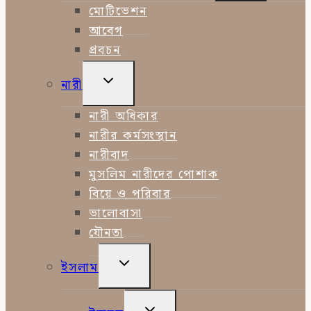
MENU
মোটিভেশন
আবেগ
প্রবচন
TOGGLE
নারী
CHILD
MENU
নারী অধিকার
নারীর কর্মসংস্থান
নারীবাদ
মুসলিম নারীদের পোশাক
বিয়ে ও পরিবার
ভালোবাসা
যৌনতা
TOGGLE
ইসলাম
CHILD
MENU
TOGGLE