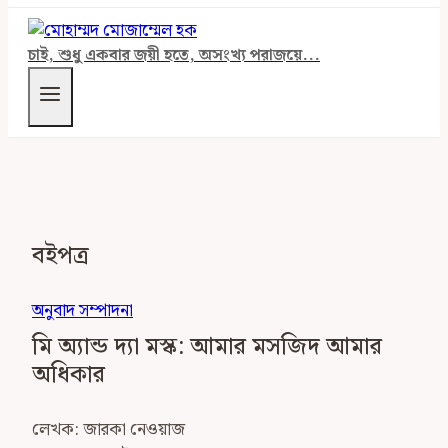
চাই, শুধু একবার জয়ী হতে, অসংখ্য পরাজয়ে...
বইপত্র
অনুবাদ সম্পাদনা
মি অ্যান্ড দ্যা মস্ক: আমার মসজিদ আমার
অধিকার
লেখক: জারকা নেওয়াজ