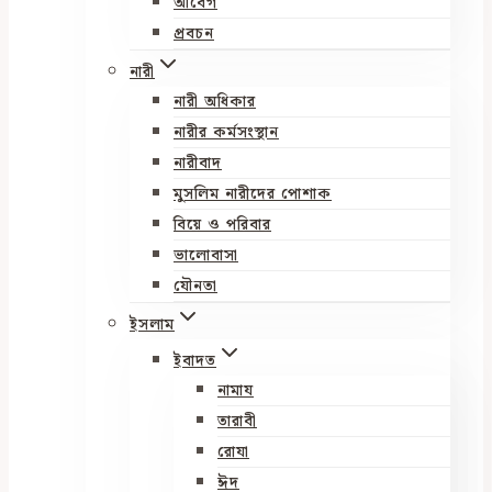
আবেগ
প্রবচন
নারী
নারী অধিকার
নারীর কর্মসংস্থান
নারীবাদ
মুসলিম নারীদের পোশাক
বিয়ে ও পরিবার
ভালোবাসা
যৌনতা
ইসলাম
ইবাদত
নামায
তারাবী
রোযা
ঈদ