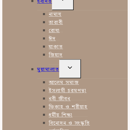
ইবাদত
CHILD
MENU
নামায
তারাবী
রোযা
ঈদ
যাকাত
জিহাদ
TOGGLE
মুয়ামালাত
CHILD
MENU
আলেম সমাজ
ইসলামী চরমপন্থা
নবী জীবন
ফিকাহ ও শরীয়াহ
ধর্মীয় শিক্ষা
বিনোদন ও সংস্কৃতি