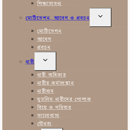
শিক্ষাভাবনা
TOGGLE
মোটিভেশন, আবেগ ও প্রবচন
CHILD
MENU
মোটিভেশন
আবেগ
প্রবচন
TOGGLE
নারী
CHILD
MENU
নারী অধিকার
নারীর কর্মসংস্থান
নারীবাদ
মুসলিম নারীদের পোশাক
বিয়ে ও পরিবার
ভালোবাসা
যৌনতা