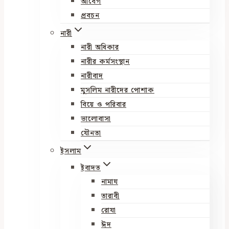
আবেগ
প্রবচন
নারী
নারী অধিকার
নারীর কর্মসংস্থান
নারীবাদ
মুসলিম নারীদের পোশাক
বিয়ে ও পরিবার
ভালোবাসা
যৌনতা
ইসলাম
ইবাদত
নামায
তারাবী
রোযা
ঈদ