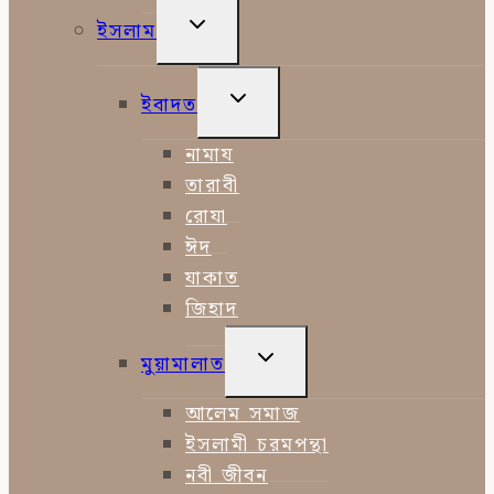
TOGGLE
ইসলাম
CHILD
MENU
TOGGLE
ইবাদত
CHILD
MENU
নামায
তারাবী
রোযা
ঈদ
যাকাত
জিহাদ
TOGGLE
মুয়ামালাত
CHILD
MENU
আলেম সমাজ
ইসলামী চরমপন্থা
নবী জীবন