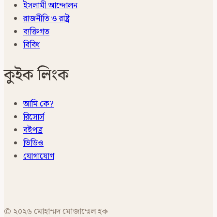
ইসলামী আন্দোলন
রাজনীতি ও রাষ্ট্র
ব্যক্তিগত
বিবিধ
কুইক লিংক
আমি কে?
রিসোর্স
বইপত্র
ভিডিও
যোগাযোগ
© ২০২৬ মোহাম্মদ মোজাম্মেল হক