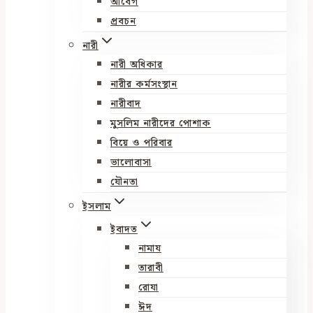
আবেগ
প্রবচন
নারী
নারী অধিকার
নারীর কর্মসংস্থান
নারীবাদ
মুসলিম নারীদের পোশাক
বিয়ে ও পরিবার
ভালোবাসা
যৌনতা
ইসলাম
ইবাদত
নামায
তারাবী
রোযা
ঈদ