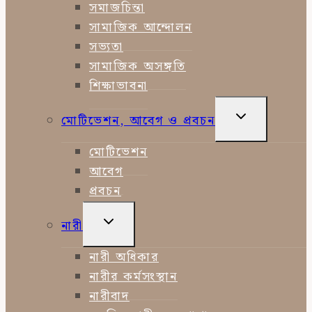
MENU
সমাজচিন্তা
সামাজিক আন্দোলন
সভ্যতা
সামাজিক অসঙ্গতি
শিক্ষাভাবনা
TOGGLE
মোটিভেশন, আবেগ ও প্রবচন
CHILD
MENU
মোটিভেশন
আবেগ
প্রবচন
TOGGLE
নারী
CHILD
MENU
নারী অধিকার
নারীর কর্মসংস্থান
নারীবাদ