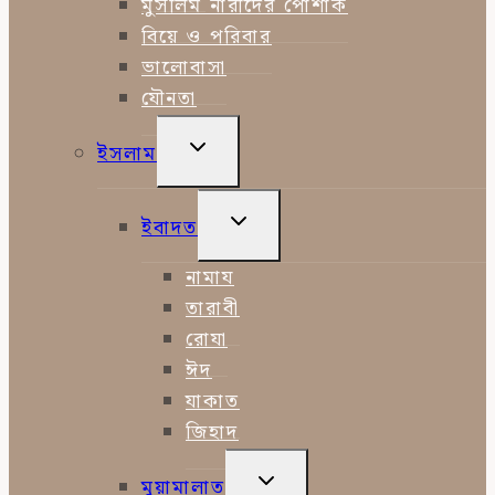
মুসলিম নারীদের পোশাক
বিয়ে ও পরিবার
ভালোবাসা
যৌনতা
TOGGLE
ইসলাম
CHILD
MENU
TOGGLE
ইবাদত
CHILD
MENU
নামায
তারাবী
রোযা
ঈদ
যাকাত
জিহাদ
TOGGLE
মুয়ামালাত