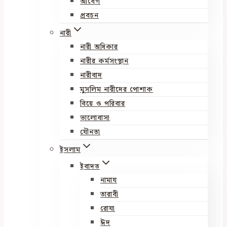
আবেগ
প্রবচন
নারী
নারী অধিকার
নারীর কর্মসংস্থান
নারীবাদ
মুসলিম নারীদের পোশাক
বিয়ে ও পরিবার
ভালোবাসা
যৌনতা
ইসলাম
ইবাদত
নামায
তারাবী
রোযা
ঈদ