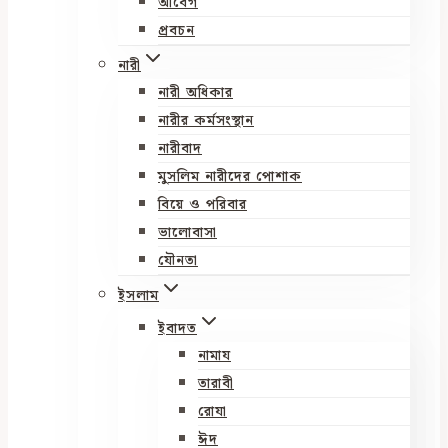
আবেগ
প্রবচন
নারী
নারী অধিকার
নারীর কর্মসংস্থান
নারীবাদ
মুসলিম নারীদের পোশাক
বিয়ে ও পরিবার
ভালোবাসা
যৌনতা
ইসলাম
ইবাদত
নামায
তারাবী
রোযা
ঈদ