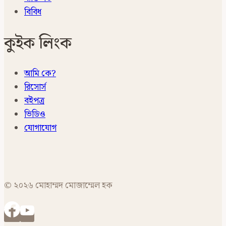
বিবিধ
কুইক লিংক
আমি কে?
রিসোর্স
বইপত্র
ভিডিও
যোগাযোগ
© ২০২৬ মোহাম্মদ মোজাম্মেল হক