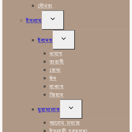
যৌনতা
TOGGLE
ইসলাম
CHILD
MENU
TOGGLE
ইবাদত
CHILD
MENU
নামায
তারাবী
রোযা
ঈদ
যাকাত
জিহাদ
TOGGLE
মুয়ামালাত
CHILD
MENU
আলেম সমাজ
ইসলামী চরমপন্থা