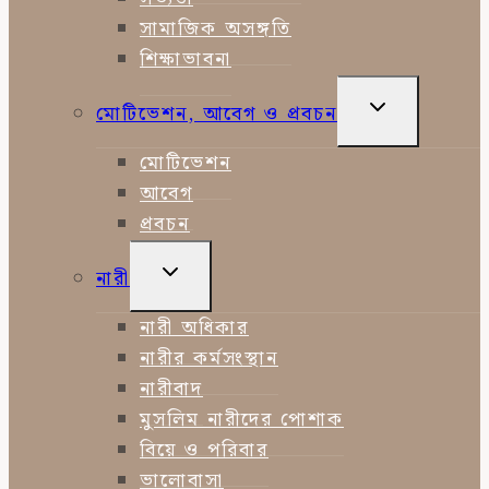
সামাজিক অসঙ্গতি
শিক্ষাভাবনা
TOGGLE
মোটিভেশন, আবেগ ও প্রবচন
CHILD
MENU
মোটিভেশন
আবেগ
প্রবচন
TOGGLE
নারী
CHILD
MENU
নারী অধিকার
নারীর কর্মসংস্থান
নারীবাদ
মুসলিম নারীদের পোশাক
বিয়ে ও পরিবার
ভালোবাসা