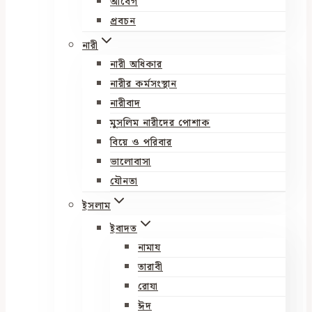
আবেগ
প্রবচন
নারী
নারী অধিকার
নারীর কর্মসংস্থান
নারীবাদ
মুসলিম নারীদের পোশাক
বিয়ে ও পরিবার
ভালোবাসা
যৌনতা
ইসলাম
ইবাদত
নামায
তারাবী
রোযা
ঈদ