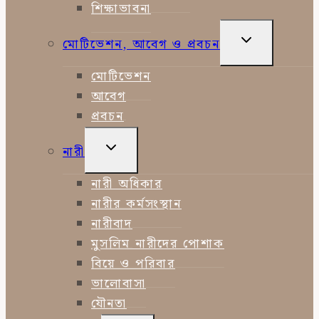
শিক্ষাভাবনা
TOGGLE
মোটিভেশন, আবেগ ও প্রবচন
CHILD
MENU
মোটিভেশন
আবেগ
প্রবচন
TOGGLE
নারী
CHILD
MENU
নারী অধিকার
নারীর কর্মসংস্থান
নারীবাদ
মুসলিম নারীদের পোশাক
বিয়ে ও পরিবার
ভালোবাসা
যৌনতা