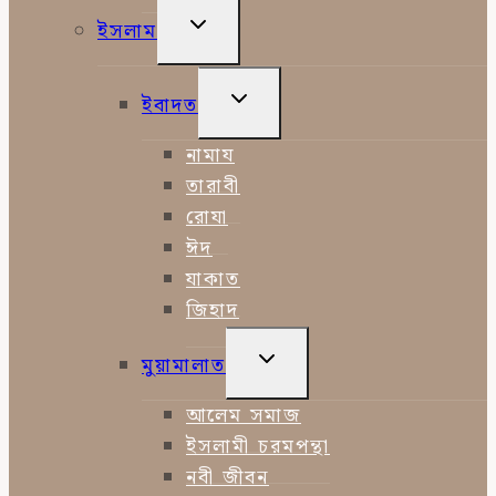
TOGGLE
ইসলাম
CHILD
MENU
TOGGLE
ইবাদত
CHILD
MENU
নামায
তারাবী
রোযা
ঈদ
যাকাত
জিহাদ
TOGGLE
মুয়ামালাত
CHILD
MENU
আলেম সমাজ
ইসলামী চরমপন্থা
নবী জীবন