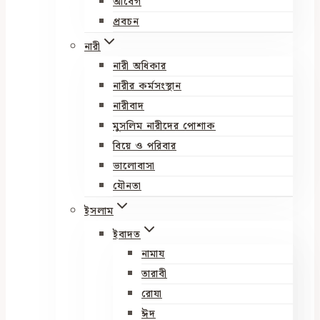
আবেগ
প্রবচন
নারী
নারী অধিকার
নারীর কর্মসংস্থান
নারীবাদ
মুসলিম নারীদের পোশাক
বিয়ে ও পরিবার
ভালোবাসা
যৌনতা
ইসলাম
ইবাদত
নামায
তারাবী
রোযা
ঈদ