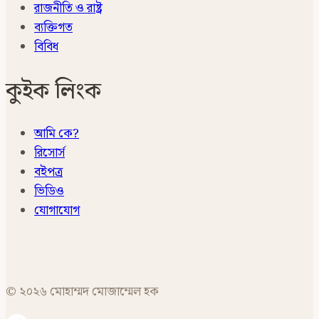
রাজনীতি ও রাষ্ট্র
ব্যক্তিগত
বিবিধ
কুইক লিংক
আমি কে?
রিসোর্স
বইপত্র
ভিডিও
যোগাযোগ
© ২০২৬ মোহাম্মদ মোজাম্মেল হক