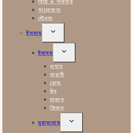
বিয়ে ও পরিবার
ভালোবাসা
যৌনতা
TOGGLE
ইসলাম
CHILD
MENU
TOGGLE
ইবাদত
CHILD
MENU
নামায
তারাবী
রোযা
ঈদ
যাকাত
জিহাদ
TOGGLE
মুয়ামালাত
CHILD