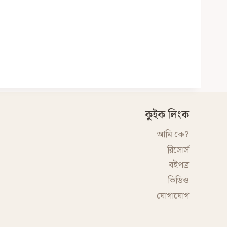
কুইক লিংক
আমি কে?
রিসোর্স
বইপত্র
ভিডিও
যোগাযোগ