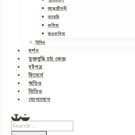
স্মৃতিচারণ
আত্মজীবনী
ডায়েরি
কবিতা
অনুকবিতা
বিবিধ
দর্শন
মুক্তবুদ্ধি চর্চা কেন্দ্র
বইপত্র
রিসোর্স
অডিও
ভিডিও
যোগাযোগ
Search
for: