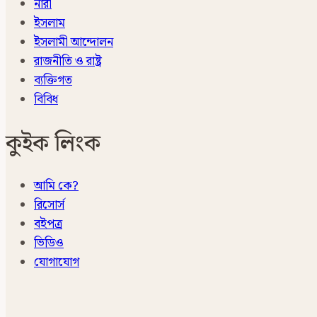
নারী
ইসলাম
ইসলামী আন্দোলন
রাজনীতি ও রাষ্ট্র
ব্যক্তিগত
বিবিধ
কুইক লিংক
আমি কে?
রিসোর্স
বইপত্র
ভিডিও
যোগাযোগ