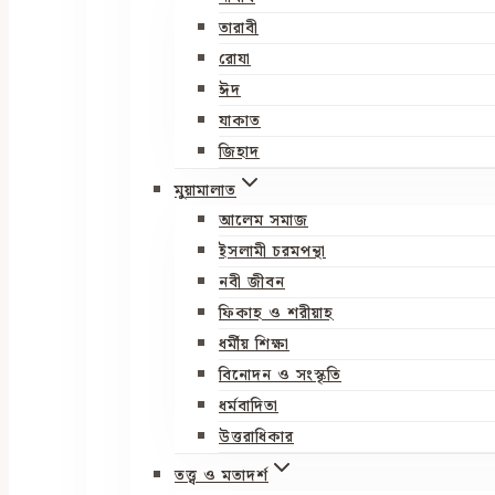
তারাবী
রোযা
ঈদ
যাকাত
জিহাদ
মুয়ামালাত
আলেম সমাজ
ইসলামী চরমপন্থা
নবী জীবন
ফিকাহ ও শরীয়াহ
ধর্মীয় শিক্ষা
বিনোদন ও সংস্কৃতি
ধর্মবাদিতা
উত্তরাধিকার
তত্ত্ব ও মতাদর্শ