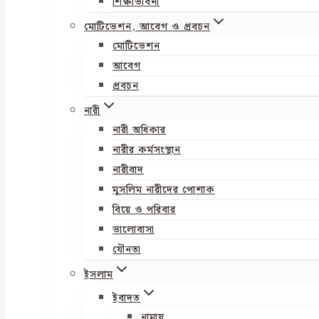
শিক্ষাভাবনা
মোটিভেশন, আবেগ ও প্রবচন
মোটিভেশন
আবেগ
প্রবচন
নারী
নারী অধিকার
নারীর কর্মসংস্থান
নারীবাদ
মুসলিম নারীদের পোশাক
বিয়ে ও পরিবার
ভালোবাসা
যৌনতা
ইসলাম
ইবাদত
নামায