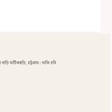
র বাড়ি ফটিকছড়ি, চট্টগ্রাম। থাকি চবি