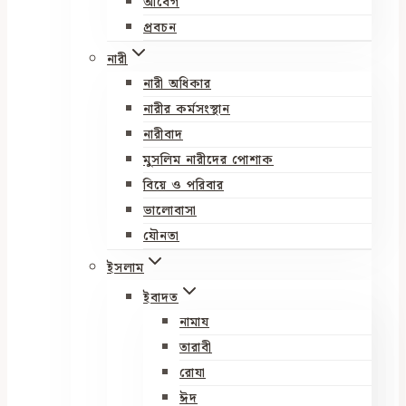
আবেগ
প্রবচন
নারী
নারী অধিকার
নারীর কর্মসংস্থান
নারীবাদ
মুসলিম নারীদের পোশাক
বিয়ে ও পরিবার
ভালোবাসা
যৌনতা
ইসলাম
ইবাদত
নামায
তারাবী
রোযা
ঈদ