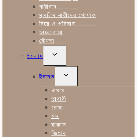
নারীবাদ
মুসলিম নারীদের পোশাক
বিয়ে ও পরিবার
ভালোবাসা
যৌনতা
TOGGLE
ইসলাম
CHILD
MENU
TOGGLE
ইবাদত
CHILD
MENU
নামায
তারাবী
রোযা
ঈদ
যাকাত
জিহাদ