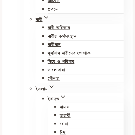
আবেগ
প্রবচন
নারী
নারী অধিকার
নারীর কর্মসংস্থান
নারীবাদ
মুসলিম নারীদের পোশাক
বিয়ে ও পরিবার
ভালোবাসা
যৌনতা
ইসলাম
ইবাদত
নামায
তারাবী
রোযা
ঈদ