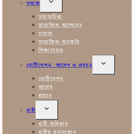
TOGGLE
সমাজ
CHILD
MENU
সমাজচিন্তা
সামাজিক আন্দোলন
সভ্যতা
সামাজিক অসঙ্গতি
শিক্ষাভাবনা
TOGGLE
মোটিভেশন, আবেগ ও প্রবচন
CHILD
MENU
মোটিভেশন
আবেগ
প্রবচন
TOGGLE
নারী
CHILD
MENU
নারী অধিকার
নারীর কর্মসংস্থান