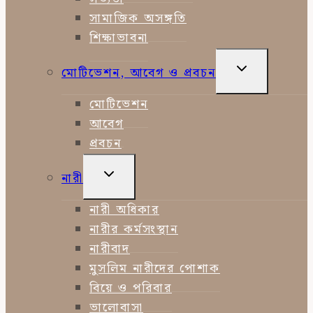
সামাজিক অসঙ্গতি
শিক্ষাভাবনা
TOGGLE
মোটিভেশন, আবেগ ও প্রবচন
CHILD
MENU
মোটিভেশন
আবেগ
প্রবচন
TOGGLE
নারী
CHILD
MENU
নারী অধিকার
নারীর কর্মসংস্থান
নারীবাদ
মুসলিম নারীদের পোশাক
বিয়ে ও পরিবার
ভালোবাসা