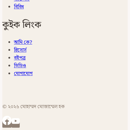
বিবিধ
কুইক লিংক
আমি কে?
রিসোর্স
বইপত্র
ভিডিও
যোগাযোগ
© ২০২৬ মোহাম্মদ মোজাম্মেল হক