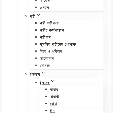
আবেগ
প্রবচন
নারী
নারী অধিকার
নারীর কর্মসংস্থান
নারীবাদ
মুসলিম নারীদের পোশাক
বিয়ে ও পরিবার
ভালোবাসা
যৌনতা
ইসলাম
ইবাদত
নামায
তারাবী
রোযা
ঈদ