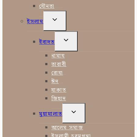
যৌনতা
TOGGLE
ইসলাম
CHILD
MENU
TOGGLE
ইবাদত
CHILD
MENU
নামায
তারাবী
রোযা
ঈদ
যাকাত
জিহাদ
TOGGLE
মুয়ামালাত
CHILD
MENU
আলেম সমাজ
ইসলামী চরমপন্থা