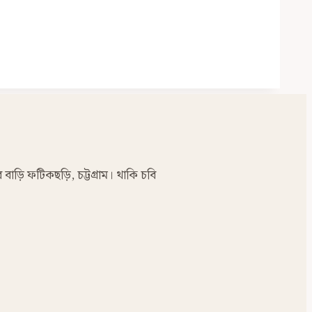
র বাড়ি ফটিকছড়ি, চট্টগ্রাম। থাকি চবি