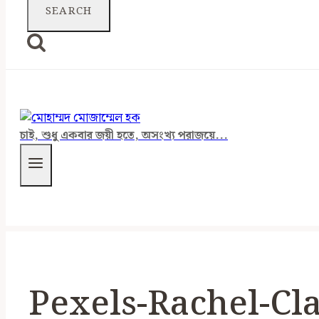
চাই, শুধু একবার জয়ী হতে, অসংখ্য পরাজয়ে...
Pexels-Rachel-Cl