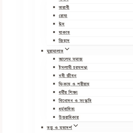
তারাবী
রোযা
ঈদ
যাকাত
জিহাদ
মুয়ামালাত
আলেম সমাজ
ইসলামী চরমপন্থা
নবী জীবন
ফিকাহ ও শরীয়াহ
ধর্মীয় শিক্ষা
বিনোদন ও সংস্কৃতি
ধর্মবাদিতা
উত্তরাধিকার
তত্ত্ব ও মতাদর্শ