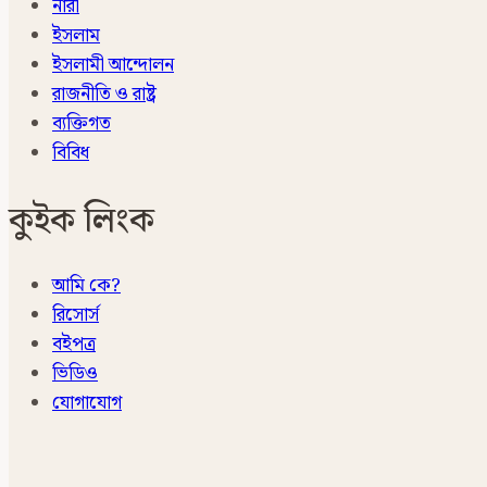
নারী
ইসলাম
ইসলামী আন্দোলন
রাজনীতি ও রাষ্ট্র
ব্যক্তিগত
বিবিধ
কুইক লিংক
আমি কে?
রিসোর্স
বইপত্র
ভিডিও
যোগাযোগ