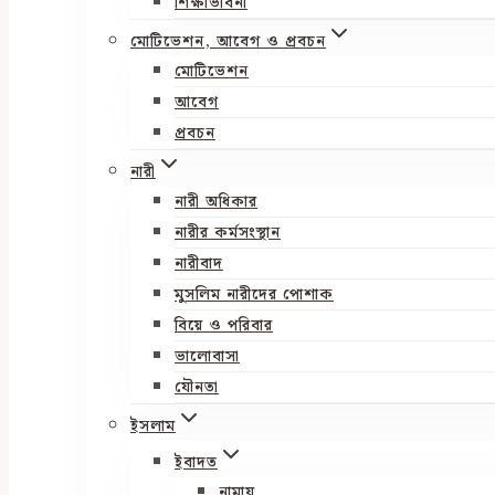
শিক্ষাভাবনা
মোটিভেশন, আবেগ ও প্রবচন
মোটিভেশন
আবেগ
প্রবচন
নারী
নারী অধিকার
নারীর কর্মসংস্থান
নারীবাদ
মুসলিম নারীদের পোশাক
বিয়ে ও পরিবার
ভালোবাসা
যৌনতা
ইসলাম
ইবাদত
নামায