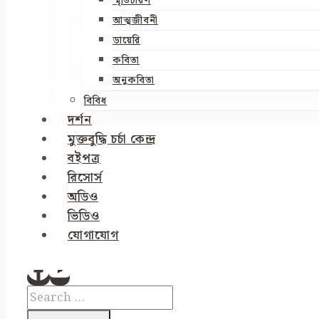
স্মৃতিচারণ
আত্মজীবনী
ডায়েরি
কবিতা
অনুকবিতা
বিবিধ
দর্শন
মুক্তবুদ্ধি চর্চা কেন্দ্র
বইপত্র
রিসোর্স
অডিও
ভিডিও
যোগাযোগ
Search
for: