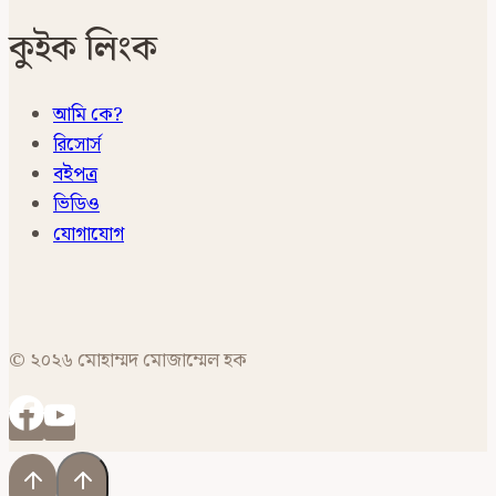
কুইক লিংক
আমি কে?
রিসোর্স
বইপত্র
ভিডিও
যোগাযোগ
© ২০২৬ মোহাম্মদ মোজাম্মেল হক