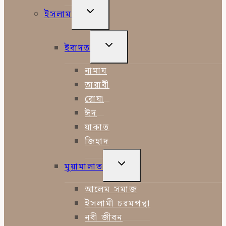
TOGGLE
ইসলাম
CHILD
MENU
TOGGLE
ইবাদত
CHILD
MENU
নামায
তারাবী
রোযা
ঈদ
যাকাত
জিহাদ
TOGGLE
মুয়ামালাত
CHILD
MENU
আলেম সমাজ
ইসলামী চরমপন্থা
নবী জীবন