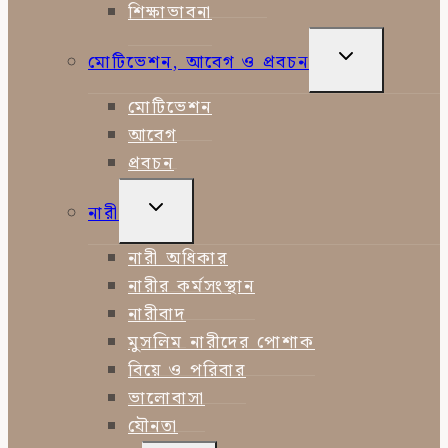
শিক্ষাভাবনা
TOGGLE
মোটিভেশন, আবেগ ও প্রবচন
CHILD
MENU
মোটিভেশন
আবেগ
প্রবচন
TOGGLE
নারী
CHILD
MENU
নারী অধিকার
নারীর কর্মসংস্থান
নারীবাদ
মুসলিম নারীদের পোশাক
বিয়ে ও পরিবার
ভালোবাসা
যৌনতা