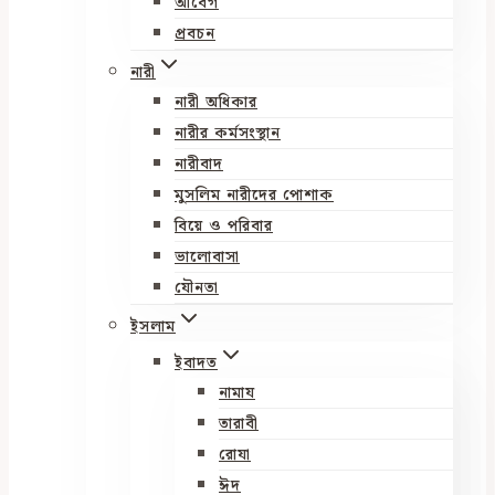
আবেগ
প্রবচন
নারী
নারী অধিকার
নারীর কর্মসংস্থান
নারীবাদ
মুসলিম নারীদের পোশাক
বিয়ে ও পরিবার
ভালোবাসা
যৌনতা
ইসলাম
ইবাদত
নামায
তারাবী
রোযা
ঈদ