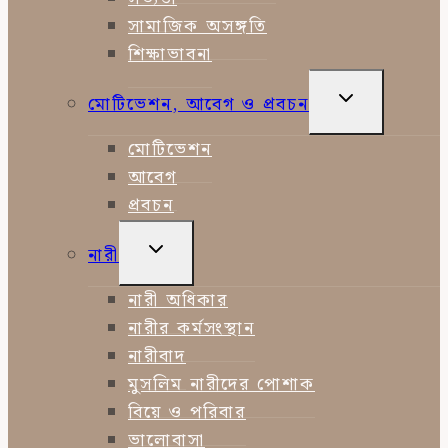
সামাজিক অসঙ্গতি
শিক্ষাভাবনা
TOGGLE
মোটিভেশন, আবেগ ও প্রবচন
CHILD
MENU
মোটিভেশন
আবেগ
প্রবচন
TOGGLE
নারী
CHILD
MENU
নারী অধিকার
নারীর কর্মসংস্থান
নারীবাদ
মুসলিম নারীদের পোশাক
বিয়ে ও পরিবার
ভালোবাসা