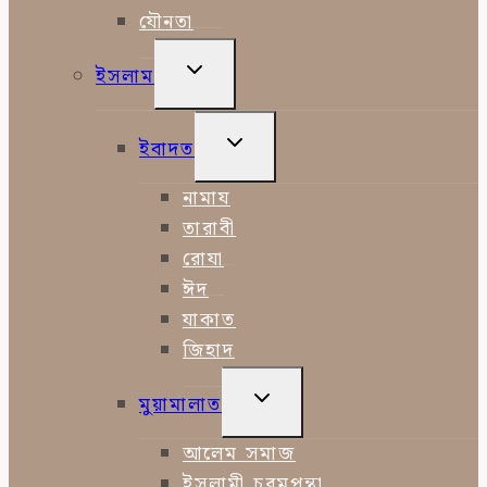
যৌনতা
TOGGLE
ইসলাম
CHILD
MENU
TOGGLE
ইবাদত
CHILD
MENU
নামায
তারাবী
রোযা
ঈদ
যাকাত
জিহাদ
TOGGLE
মুয়ামালাত
CHILD
MENU
আলেম সমাজ
ইসলামী চরমপন্থা