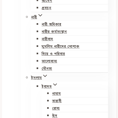
আবেগ
প্রবচন
নারী
নারী অধিকার
নারীর কর্মসংস্থান
নারীবাদ
মুসলিম নারীদের পোশাক
বিয়ে ও পরিবার
ভালোবাসা
যৌনতা
ইসলাম
ইবাদত
নামায
তারাবী
রোযা
ঈদ