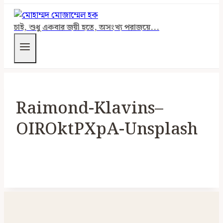
চাই, শুধু একবার জয়ী হতে, অসংখ্য পরাজয়ে...
Raimond-Klavins–
OIROktPXpA-Unsplash