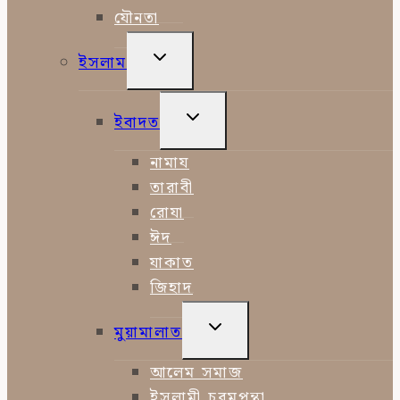
যৌনতা
TOGGLE
ইসলাম
CHILD
MENU
TOGGLE
ইবাদত
CHILD
MENU
নামায
তারাবী
রোযা
ঈদ
যাকাত
জিহাদ
TOGGLE
মুয়ামালাত
CHILD
MENU
আলেম সমাজ
ইসলামী চরমপন্থা