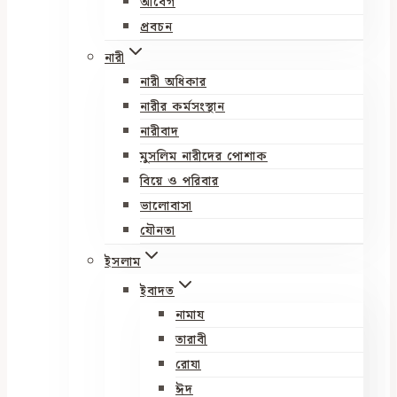
আবেগ
প্রবচন
নারী
নারী অধিকার
নারীর কর্মসংস্থান
নারীবাদ
মুসলিম নারীদের পোশাক
বিয়ে ও পরিবার
ভালোবাসা
যৌনতা
ইসলাম
ইবাদত
নামায
তারাবী
রোযা
ঈদ