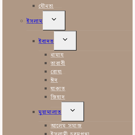
যৌনতা
TOGGLE
ইসলাম
CHILD
MENU
TOGGLE
ইবাদত
CHILD
MENU
নামায
তারাবী
রোযা
ঈদ
যাকাত
জিহাদ
TOGGLE
মুয়ামালাত
CHILD
MENU
আলেম সমাজ
ইসলামী চরমপন্থা