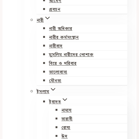
আবেগ
প্রবচন
নারী
নারী অধিকার
নারীর কর্মসংস্থান
নারীবাদ
মুসলিম নারীদের পোশাক
বিয়ে ও পরিবার
ভালোবাসা
যৌনতা
ইসলাম
ইবাদত
নামায
তারাবী
রোযা
ঈদ