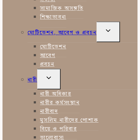
সামাজিক অসঙ্গতি
শিক্ষাভাবনা
TOGGLE
মোটিভেশন, আবেগ ও প্রবচন
CHILD
MENU
মোটিভেশন
আবেগ
প্রবচন
TOGGLE
নারী
CHILD
MENU
নারী অধিকার
নারীর কর্মসংস্থান
নারীবাদ
মুসলিম নারীদের পোশাক
বিয়ে ও পরিবার
ভালোবাসা