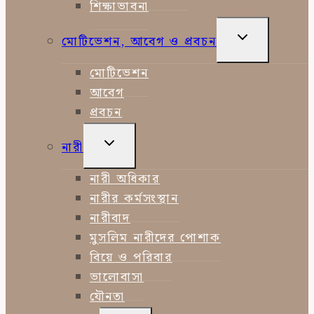
শিক্ষাভাবনা
TOGGLE
মোটিভেশন, আবেগ ও প্রবচন
CHILD
MENU
মোটিভেশন
আবেগ
প্রবচন
TOGGLE
নারী
CHILD
MENU
নারী অধিকার
নারীর কর্মসংস্থান
নারীবাদ
মুসলিম নারীদের পোশাক
বিয়ে ও পরিবার
ভালোবাসা
যৌনতা