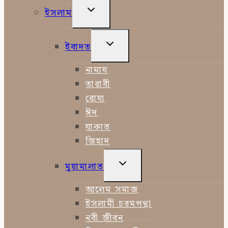
TOGGLE
ইসলাম
CHILD
MENU
TOGGLE
ইবাদত
CHILD
MENU
নামায
তারাবী
রোযা
ঈদ
যাকাত
জিহাদ
TOGGLE
মুয়ামালাত
CHILD
MENU
আলেম সমাজ
ইসলামী চরমপন্থা
নবী জীবন