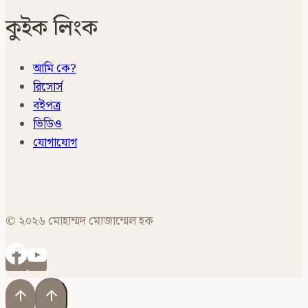
কুইক লিংক
আমি কে?
রিসোর্স
বইপত্র
ভিডিও
যোগাযোগ
© ২০২৬ মোহাম্মদ মোজাম্মেল হক