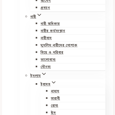
আবেগ
প্রবচন
নারী
নারী অধিকার
নারীর কর্মসংস্থান
নারীবাদ
মুসলিম নারীদের পোশাক
বিয়ে ও পরিবার
ভালোবাসা
যৌনতা
ইসলাম
ইবাদত
নামায
তারাবী
রোযা
ঈদ