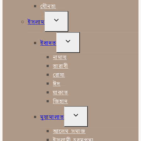
যৌনতা
TOGGLE
ইসলাম
CHILD
MENU
TOGGLE
ইবাদত
CHILD
MENU
নামায
তারাবী
রোযা
ঈদ
যাকাত
জিহাদ
TOGGLE
মুয়ামালাত
CHILD
MENU
আলেম সমাজ
ইসলামী চরমপন্থা