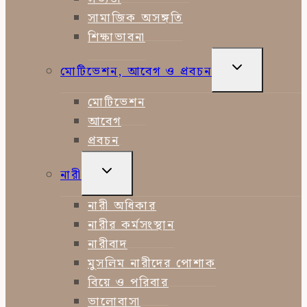
সামাজিক অসঙ্গতি
শিক্ষাভাবনা
TOGGLE
মোটিভেশন, আবেগ ও প্রবচন
CHILD
MENU
মোটিভেশন
আবেগ
প্রবচন
TOGGLE
নারী
CHILD
MENU
নারী অধিকার
নারীর কর্মসংস্থান
নারীবাদ
মুসলিম নারীদের পোশাক
বিয়ে ও পরিবার
ভালোবাসা