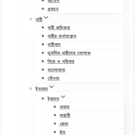
আবেগ
প্রবচন
নারী
নারী অধিকার
নারীর কর্মসংস্থান
নারীবাদ
মুসলিম নারীদের পোশাক
বিয়ে ও পরিবার
ভালোবাসা
যৌনতা
ইসলাম
ইবাদত
নামায
তারাবী
রোযা
ঈদ