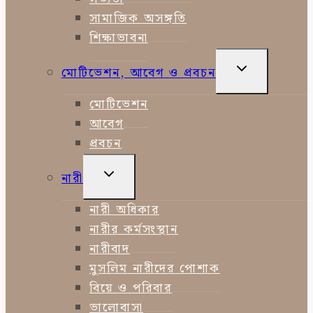
সামাজিক অসঙ্গতি
শিক্ষাভাবনা
TOGGLE
মোটিভেশন, আবেগ ও প্রবচন
CHILD
MENU
মোটিভেশন
আবেগ
প্রবচন
TOGGLE
নারী
CHILD
MENU
নারী অধিকার
নারীর কর্মসংস্থান
নারীবাদ
মুসলিম নারীদের পোশাক
বিয়ে ও পরিবার
ভালোবাসা