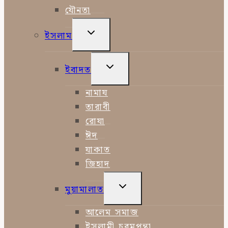
যৌনতা
TOGGLE
ইসলাম
CHILD
MENU
TOGGLE
ইবাদত
CHILD
MENU
নামায
তারাবী
রোযা
ঈদ
যাকাত
জিহাদ
TOGGLE
মুয়ামালাত
CHILD
MENU
আলেম সমাজ
ইসলামী চরমপন্থা