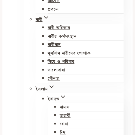
আবেগ
প্রবচন
নারী
নারী অধিকার
নারীর কর্মসংস্থান
নারীবাদ
মুসলিম নারীদের পোশাক
বিয়ে ও পরিবার
ভালোবাসা
যৌনতা
ইসলাম
ইবাদত
নামায
তারাবী
রোযা
ঈদ