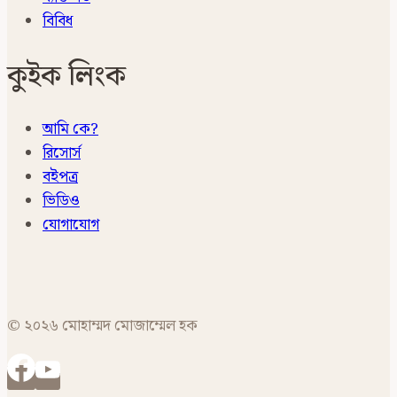
বিবিধ
কুইক লিংক
আমি কে?
রিসোর্স
বইপত্র
ভিডিও
যোগাযোগ
© ২০২৬ মোহাম্মদ মোজাম্মেল হক