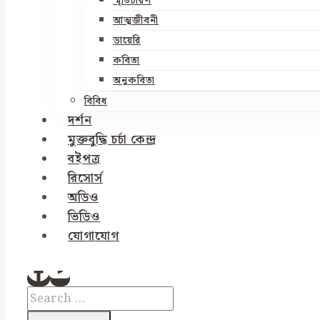
স্মৃতিচারণ
আত্মজীবনী
ডায়েরি
কবিতা
অনুকবিতা
বিবিধ
দর্শন
মুক্তবুদ্ধি চর্চা কেন্দ্র
বইপত্র
রিসোর্স
অডিও
ভিডিও
যোগাযোগ
Search
for: