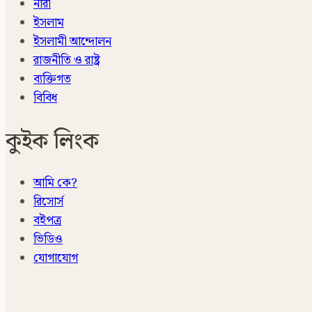
নারী
ইসলাম
ইসলামী আন্দোলন
রাজনীতি ও রাষ্ট্র
ব্যক্তিগত
বিবিধ
কুইক লিংক
আমি কে?
রিসোর্স
বইপত্র
ভিডিও
যোগাযোগ