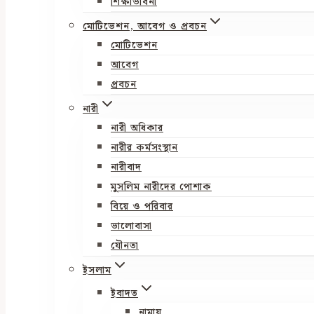
শিক্ষাভাবনা
মোটিভেশন, আবেগ ও প্রবচন
মোটিভেশন
আবেগ
প্রবচন
নারী
নারী অধিকার
নারীর কর্মসংস্থান
নারীবাদ
মুসলিম নারীদের পোশাক
বিয়ে ও পরিবার
ভালোবাসা
যৌনতা
ইসলাম
ইবাদত
নামায