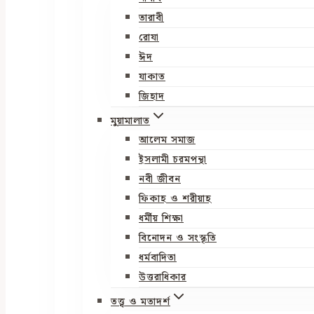
তারাবী
রোযা
ঈদ
যাকাত
জিহাদ
মুয়ামালাত
আলেম সমাজ
ইসলামী চরমপন্থা
নবী জীবন
ফিকাহ ও শরীয়াহ
ধর্মীয় শিক্ষা
বিনোদন ও সংস্কৃতি
ধর্মবাদিতা
উত্তরাধিকার
তত্ত্ব ও মতাদর্শ