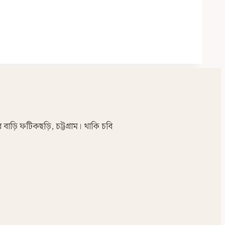
র বাড়ি ফটিকছড়ি, চট্টগ্রাম। থাকি চবি