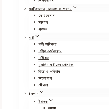
শিক্ষাভাবনা
মোটিভেশন, আবেগ ও প্রবচন
মোটিভেশন
আবেগ
প্রবচন
নারী
নারী অধিকার
নারীর কর্মসংস্থান
নারীবাদ
মুসলিম নারীদের পোশাক
বিয়ে ও পরিবার
ভালোবাসা
যৌনতা
ইসলাম
ইবাদত
নামায