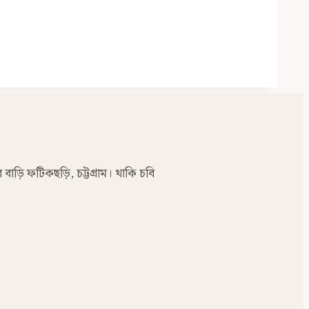
র বাড়ি ফটিকছড়ি, চট্টগ্রাম। থাকি চবি