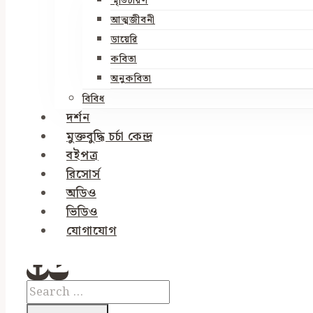
স্মৃতিচারণ
আত্মজীবনী
ডায়েরি
কবিতা
অনুকবিতা
বিবিধ
দর্শন
মুক্তবুদ্ধি চর্চা কেন্দ্র
বইপত্র
রিসোর্স
অডিও
ভিডিও
যোগাযোগ
Search
for: