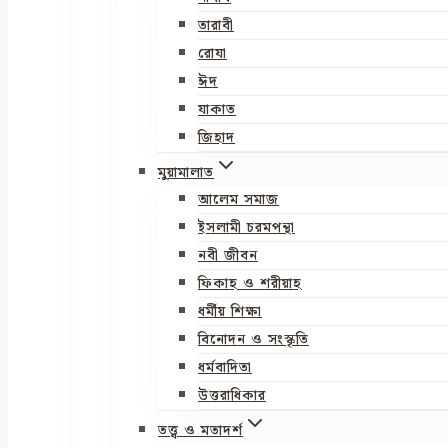
তারাবী
রোযা
ঈদ
যাকাত
জিহাদ
মুয়ামালাত
আলেম সমাজ
ইসলামী চরমপন্থা
নবী জীবন
ফিকাহ ও শরীয়াহ
ধর্মীয় শিক্ষা
বিনোদন ও সংস্কৃতি
ধর্মবাদিতা
উত্তরাধিকার
তত্ত্ব ও মতাদর্শ