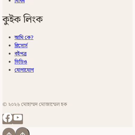
বিবিধ
কুইক লিংক
আমি কে?
রিসোর্স
বইপত্র
ভিডিও
যোগাযোগ
© ২০২৬ মোহাম্মদ মোজাম্মেল হক