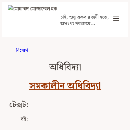
Skip
to
চাই, শুধু একবার জয়ী হতে,
content
অসংখ্য পরাজয়ে...
রিসোর্স
অধিবিদ্যা
সমকালীন অধিবিদ্যা
টেক্সট:
বই: