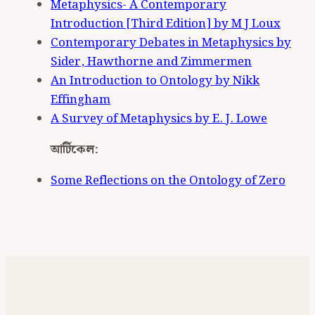
Metaphysics- A Contemporary
Introduction [Third Edition] by M J Loux
Contemporary Debates in Metaphysics
by
Sider, Hawthorne and Zimmermen
An Introduction to Ontology by Nikk
Effingham
A Survey of Metaphysics by E. J. Lowe
আর্টিকেল:
Some Reflections on the Ontology of Zero