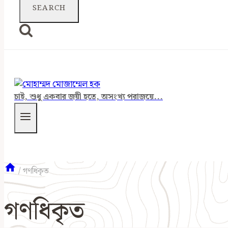
চাই, শুধু একবার জয়ী হতে, অসংখ্য পরাজয়ে...
/
গণধিকৃত
গণধিকৃত