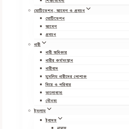
শিক্ষাভাবনা
মোটিভেশন, আবেগ ও প্রবচন
মোটিভেশন
আবেগ
প্রবচন
নারী
নারী অধিকার
নারীর কর্মসংস্থান
নারীবাদ
মুসলিম নারীদের পোশাক
বিয়ে ও পরিবার
ভালোবাসা
যৌনতা
ইসলাম
ইবাদত
নামায