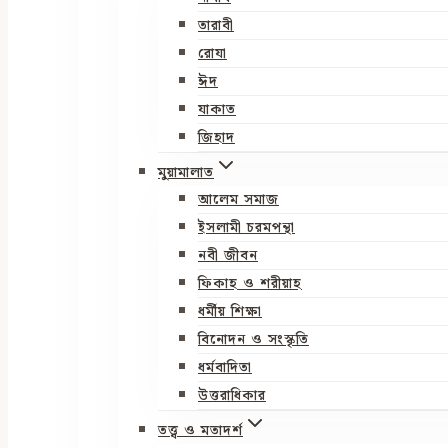
তারাবী
রোযা
ঈদ
যাকাত
জিহাদ
মুয়ামালাত
আলেম সমাজ
ইসলামী চরমপন্থা
নবী জীবন
ফিকাহ ও শরীয়াহ
ধর্মীয় শিক্ষা
বিনোদন ও সংস্কৃতি
ধর্মবাদিতা
উত্তরাধিকার
তত্ত্ব ও মতাদর্শ