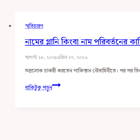
স্মৃতিচারণ
নামের গ্লানি কিংবা নাম পরিবর্তনের কা
আগস্ট ১৮, ২০২৪
এপ্রিল ২৭, ২০২৬
ভদ্রলোক চাকরী করতেন পাকিস্তান নৌবাহিনীতে। পর পর ত
নামের
বাকিটুকু পড়ুন
গ্লানি
কিংবা
নাম
পরিবর্তনের
কাহিনী