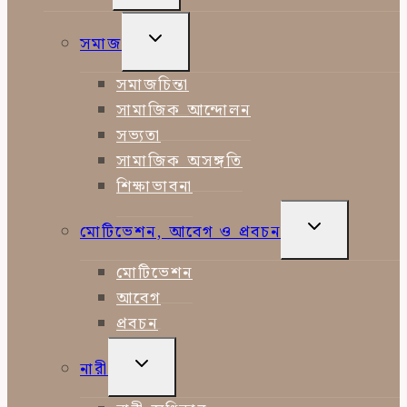
MENU
TOGGLE
সমাজ
CHILD
MENU
সমাজচিন্তা
সামাজিক আন্দোলন
সভ্যতা
সামাজিক অসঙ্গতি
শিক্ষাভাবনা
TOGGLE
মোটিভেশন, আবেগ ও প্রবচন
CHILD
MENU
মোটিভেশন
আবেগ
প্রবচন
TOGGLE
নারী
CHILD
MENU