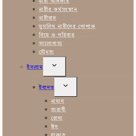
নারী অধিকার
নারীর কর্মসংস্থান
নারীবাদ
মুসলিম নারীদের পোশাক
বিয়ে ও পরিবার
ভালোবাসা
যৌনতা
TOGGLE
ইসলাম
CHILD
MENU
TOGGLE
ইবাদত
CHILD
MENU
নামায
তারাবী
রোযা
ঈদ
যাকাত