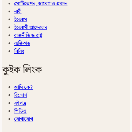
মোটিভেশন, আবেগ ও প্রবচন
নারী
ইসলাম
ইসলামী আন্দোলন
রাজনীতি ও রাষ্ট্র
ব্যক্তিগত
বিবিধ
কুইক লিংক
আমি কে?
রিসোর্স
বইপত্র
ভিডিও
যোগাযোগ