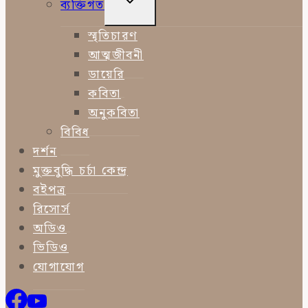
ব্যক্তিগত
CHILD
MENU
স্মৃতিচারণ
আত্মজীবনী
ডায়েরি
কবিতা
অনুকবিতা
বিবিধ
দর্শন
মুক্তবুদ্ধি চর্চা কেন্দ্র
বইপত্র
রিসোর্স
অডিও
ভিডিও
যোগাযোগ