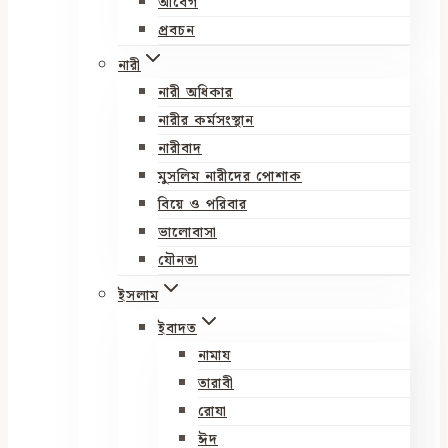
আবেগ
প্রবচন
নারী
নারী অধিকার
নারীর কর্মসংস্থান
নারীবাদ
মুসলিম নারীদের পোশাক
বিয়ে ও পরিবার
ভালোবাসা
যৌনতা
ইসলাম
ইবাদত
নামায
তারাবী
রোযা
ঈদ