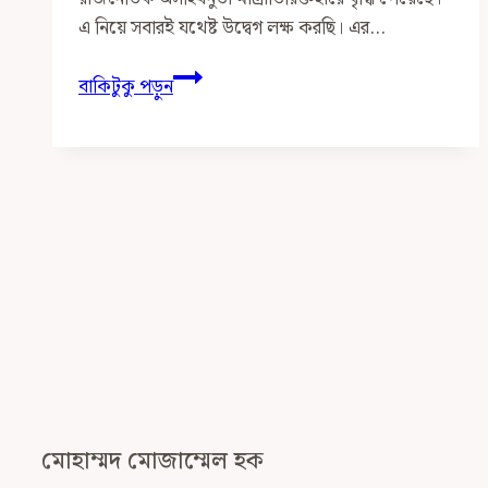
এ নিয়ে সবারই যথেষ্ট উদ্বেগ লক্ষ করছি। এর…
ধর্মত্যাগীর
বাকিটুকু পড়ুন
শাস্তি,
আক্বল-
নক্বল,
মক্কীযুগ-
মাদানী
যুগের
পার্থক্য
ও
সমকালীন
বাংলাদেশে
অসহিষ্ণুতা
বৃদ্ধির
মোহাম্মদ মোজাম্মেল হক
দায়