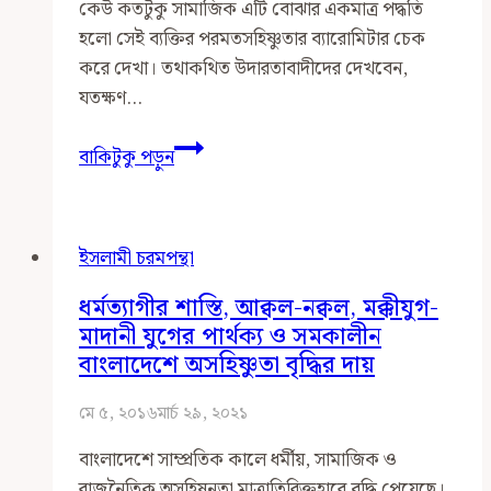
কেউ কতটুকু সামাজিক এটি বোঝার একমাত্র পদ্ধতি
হলো সেই ব্যক্তির পরমতসহিষ্ণুতার ব্যারোমিটার চেক
করে দেখা। তথাকথিত উদারতাবাদীদের দেখবেন,
যতক্ষণ…
আপনি
বাকিটুকু পড়ুন
কতটুকু
সামাজিক?
কীভাবে
ইসলামী চরমপন্থা
বুঝবেন?
ধর্মত্যাগীর শাস্তি, আক্বল-নক্বল, মক্কীযুগ-
মাদানী যুগের পার্থক্য ও সমকালীন
বাংলাদেশে অসহিষ্ণুতা বৃদ্ধির দায়
মে ৫, ২০১৬
মার্চ ২৯, ২০২১
বাংলাদেশে সাম্প্রতিক কালে ধর্মীয়, সামাজিক ও
রাজনৈতিক অসহিষনুতা মাত্রাতিরিক্তহারে বৃদ্ধি পেয়েছে।