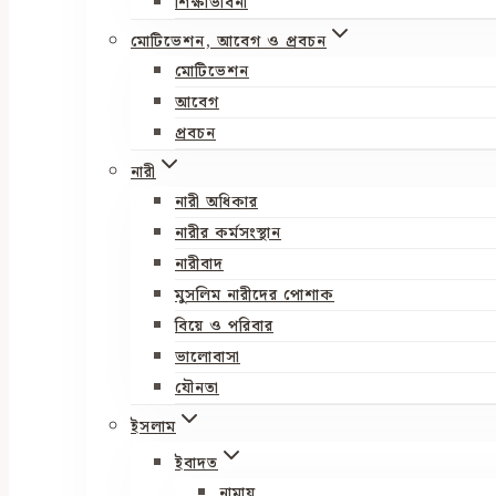
শিক্ষাভাবনা
মোটিভেশন, আবেগ ও প্রবচন
মোটিভেশন
আবেগ
প্রবচন
নারী
নারী অধিকার
নারীর কর্মসংস্থান
নারীবাদ
মুসলিম নারীদের পোশাক
বিয়ে ও পরিবার
ভালোবাসা
যৌনতা
ইসলাম
ইবাদত
নামায