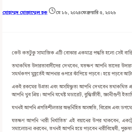
মোহাম্মদ মোজাম্মেল হক
মে ১৬, ২০২৪
ফেব্রুয়ারি ৫, ২০২৬
কেউ কতটুকু সামাজিক এটি বোঝার একমাত্র পদ্ধতি হলো সেই ব্যক্ত
তথাকথিত উদারতাবাদীদের দেখবেন, যতক্ষণ আপনি তাদের উদা
সমর্থকগণ মুহূর্তেই আপনার ওপরে ঝাঁপিয়ে পড়বে। হয়ে পড়বে আট
একই রকমের উগ্রতা এবং অসহিষ্ণুতা আপনি দেখবেন তথাকথিত প্রগতি
আপনি খুব প্রিয়। আপনি যথেষ্ট মডারেট, বুদ্ধিজীবী, জ্ঞানীগুণী ইত্যা
যখনই আপনি প্রগতিশীলতার অন্তর্নিহিত অসঙ্গতি, বিরোধ এবং ডগমেট
যতক্ষণ আপনি ‘নারী নির্যাতিত’ এই বয়ানের উপর থাকবেন, একাট
সমালোচনা করবেন, তখনই আপনি হয়ে পড়বেন নারীবিদ্বেষী, পুরুষতান