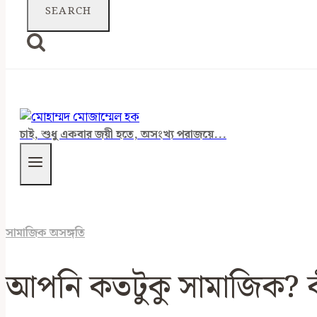
চাই, শুধু একবার জয়ী হতে, অসংখ্য পরাজয়ে...
সামাজিক অসঙ্গতি
আপনি কতটুকু সামাজিক? ক