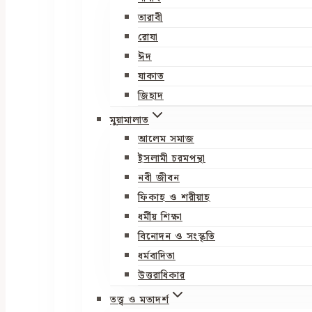
তারাবী
রোযা
ঈদ
যাকাত
জিহাদ
মুয়ামালাত
আলেম সমাজ
ইসলামী চরমপন্থা
নবী জীবন
ফিকাহ ও শরীয়াহ
ধর্মীয় শিক্ষা
বিনোদন ও সংস্কৃতি
ধর্মবাদিতা
উত্তরাধিকার
তত্ত্ব ও মতাদর্শ