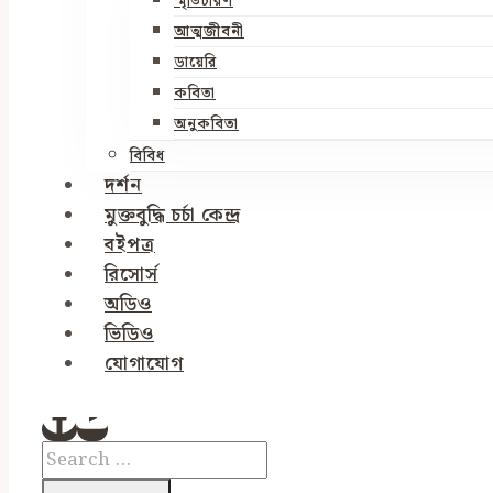
স্মৃতিচারণ
আত্মজীবনী
ডায়েরি
কবিতা
অনুকবিতা
বিবিধ
দর্শন
মুক্তবুদ্ধি চর্চা কেন্দ্র
বইপত্র
রিসোর্স
অডিও
ভিডিও
যোগাযোগ
Search
for: