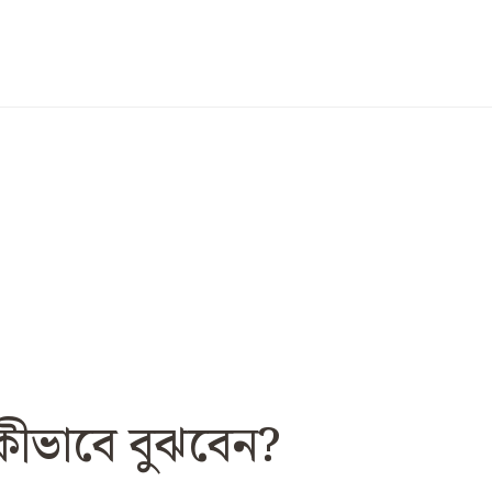
ীভাবে বুঝবেন?