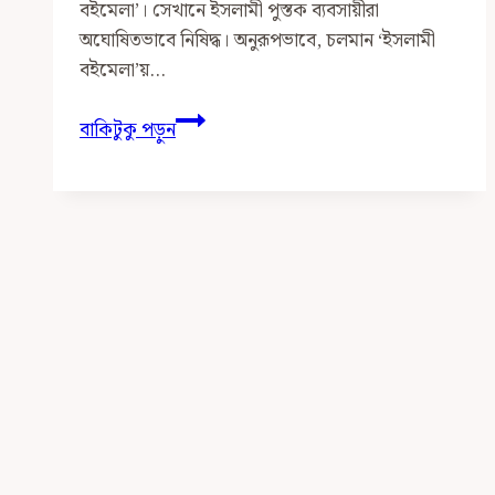
বইমেলা’। সেখানে ইসলামী পুস্তক ব্যবসায়ীরা
অঘোষিতভাবে নিষিদ্ধ। অনুরূপভাবে, চলমান ‘ইসলামী
বইমেলা’য়…
ইসলামী
বাকিটুকু পড়ুন
বইমেলা
একটি
সেকুলার
সেটআপ