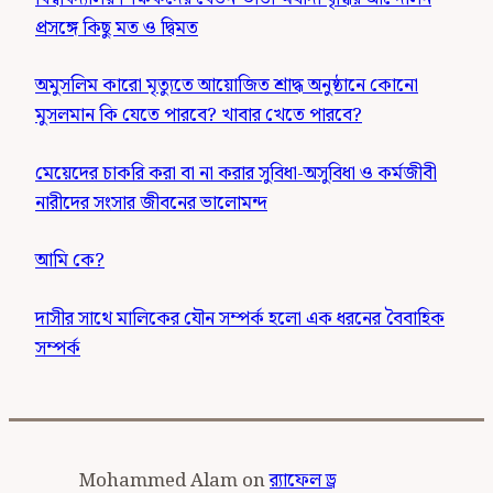
প্রসঙ্গে কিছু মত ও দ্বিমত
অমুসলিম কারো মৃত্যুতে আয়োজিত শ্রাদ্ধ অনুষ্ঠানে কোনো
মুসলমান কি যেতে পারবে? খাবার খেতে পারবে?
মেয়েদের চাকরি করা বা না করার সুবিধা-অসুবিধা ও কর্মজীবী
নারীদের সংসার জীবনের ভালোমন্দ
আমি কে?
দাসীর সাথে মালিকের যৌন সম্পর্ক হলো এক ধরনের বৈবাহিক
সম্পর্ক
Mohammed Alam
on
র‍্যাফেল ড্র