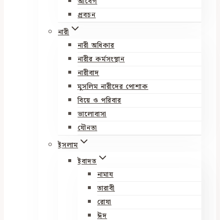
আবেগ
প্রবচন
নারী
নারী অধিকার
নারীর কর্মসংস্থান
নারীবাদ
মুসলিম নারীদের পোশাক
বিয়ে ও পরিবার
ভালোবাসা
যৌনতা
ইসলাম
ইবাদত
নামায
তারাবী
রোযা
ঈদ