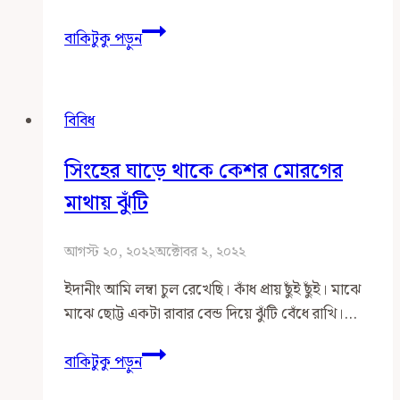
র‍্যাফেল
বাকিটুকু পড়ুন
ড্র
বিবিধ
সিংহের ঘাড়ে থাকে কেশর মোরগের
মাথায় ঝুঁটি
আগস্ট ২০, ২০২২
অক্টোবর ২, ২০২২
ইদানীং আমি লম্বা চুল রেখেছি। কাঁধ প্রায় ছুঁই ছুঁই। মাঝে
মাঝে ছোট্ট একটা রাবার বেন্ড দিয়ে ঝুঁটি বেঁধে রাখি।…
সিংহের
বাকিটুকু পড়ুন
ঘাড়ে