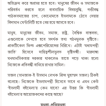
অতিক্রম করে অগ্রসর হতে হবে। মানুষের জীবন ও সমাজকে
পরিবর্তন করতে হলে ব্যবসায়িক বিষয়বুদ্ধি, গণ্ডীবদ্ধ
পাঠকসমাজের চাপ, কোনোমতে ইসলামকে ঠেসে দেয়ার
বিদ্যমান মেন্টালিটি হতে বের হয়ে আসতে হবে।
মানুষ, মানুষের জীবন, সমাজ, রাষ্ট্র, বৈশ্বিক বাস্তবতা,
এগুলোকে দেখতে হবে সদর্থক তথা গঠনমূলক দৃষ্টিতে।
প্রাকটিকেল ফিল্ড এক্সপেরিয়েন্সের নিরিখে। এটাই ‘মধ্যমপন্থী
জাতি’ হিসেবে দায়িত্বশীলসুলভ দৃষ্টিভঙ্গী। মারদাঙ্গা
মনমানসিকতার দরকার থাকলেও তাতে পড়ে থাকা হলো
নিজেকে প্রতিবন্ধী বানিয়ে রাখার সামিল।
সজল (সানজাক-ই উসমান লেখক প্রিন্স মুহাম্মদ সজল) ঠিকই
বলেছে। নিজেকে ইসলামপন্থী হিসেবে ভাবে না এমন কেউ
‘ইসলামী বইমেলা’য় কেন যাবে? এর উত্তর কি ‘ইসলামী
বইমেলা’র আয়োজকদের কাছে আছে?
মন্তব্য-প্রতিমন্তব্য