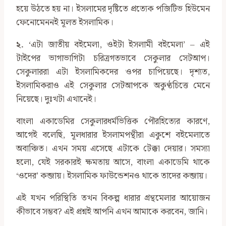
হয়ে উঠতে হয় না। ইসলামের দৃষ্টিতে প্রত্যেক পজিটিভ হিউমেন
ফেনোমেননই মূলত ইসলামিক।
২.
‘এটা জাতীয় বইমেলা, ওইটা ইসলামী বইমেলা’ – এই
টাইপের ভাগাভাগিটা চরিত্রগতভাবে সেকুলার সেটআপ।
সেকুলাররা এটা ইসলামিকদের ওপর চাপিয়েছে। দৃশ্যত,
ইসলামিকরাও এই সেকুলার সেটআপকে অকুণ্ঠচিত্তে মেনে
নিয়েছে। দুঃখটা এখানেই।
বাংলা একাডেমির সেকুলারধর্মভিত্তিক পৌরহিত্যের কারণে,
আগেই বলেছি, মূলধারার ইসলামপন্থীরা একুশে বইমেলাতে
অবাঞ্চিত। এখন সময় এসেছে এটাকে টেক্কা দেয়ার। সমস্যা
হলো, যেই সরকারই ক্ষমতায় আসে, বাংলা একাডেমি থাকে
‘ওদের’ কব্জায়। ইসলামিক ফাউন্ডেশনও থাকে তাদের কব্জায়।
এই যখন পরিস্থিতি তখন বিকল্প ধারার গ্রন্থমেলার আয়োজন
কীভাবে সম্ভব? এই প্রশ্নই আপনি এখন আমাকে করবেন, জানি।