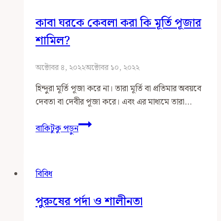
এড়িয়ে
কাবা ঘরকে কেবলা করা কি মূর্তি পূজার
চলি
শামিল?
অক্টোবর ৪, ২০২২
অক্টোবর ১০, ২০২২
হিন্দুরা মূর্তি পূজা করে না। তারা মূর্তি বা প্রতিমার অবয়বে
দেবতা বা দেবীর পূজা করে। এবং এর মাধ্যমে তারা…
কাবা
বাকিটুকু পড়ুন
ঘরকে
কেবলা
করা
বিবিধ
কি
মূর্তি
পুরুষের পর্দা ও শালীনতা
পূজার
শামিল?