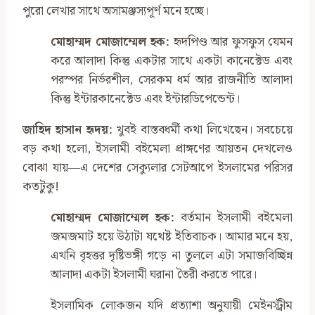
পুরো লেখার সাথে অসামঞ্জস্যপূর্ণ মনে হচ্ছে।
মোহাম্মদ মোজাম্মেল হক:
হৃদপিণ্ড আর ফুসফুস যেমন
করে আলাদা কিন্তু একটার সাথে একটা কানেক্টেড এবং
পরস্পর নির্ভরশীল, সেরকম ধর্ম আর রাজনীতি আলাদা
কিন্তু ইন্টারকানেক্টেড এবং ইন্টারডিপেন্ডেন্ট।
জাহিদ হাসান হৃদয়:
খুবই বাস্তবধর্মী কথা লিখেছেন। সবচেয়ে
বড় কথা হলো, ইসলামী বইমেলা প্রাঙ্গণের আয়তন দেখলেও
বোঝা যায়—এ দেশের সেক্যুলার সেটআপে ইসলামের পরিসর
কতটুকু!
মোহাম্মদ মোজাম্মেল হক:
বর্তমান ইসলামী বইমেলা
জমজমাট হয়ে উঠাটা যথেষ্ট ইতিবাচক। আমার মনে হয়,
এখনি বৃহত্তর দৃষ্টিভঙ্গী গড়ে না তুললে এটা সমাজবিচ্ছিন্ন
আলাদা একটা ইসলামী ঘরানা তৈরী করতে পারে।
ইসলামিক লোকজন যদি প্রত্যাশা অনুযায়ী মেইনস্ট্রীম