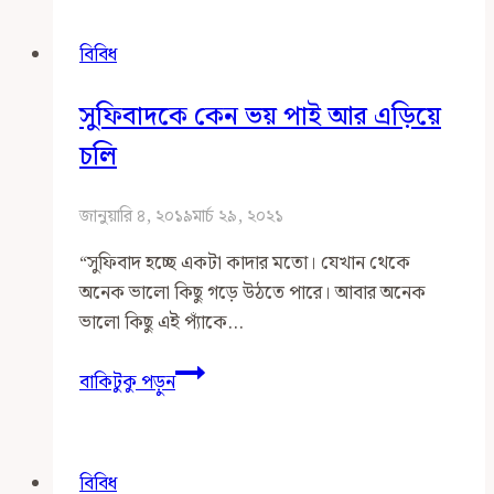
থাকে
কেশর
বিবিধ
মোরগের
মাথায়
সুফিবাদকে কেন ভয় পাই আর এড়িয়ে
ঝুঁটি
চলি
জানুয়ারি ৪, ২০১৯
মার্চ ২৯, ২০২১
“সুফিবাদ হচ্ছে একটা কাদার মতো। যেখান থেকে
অনেক ভালো কিছু গড়ে উঠতে পারে। আবার অনেক
ভালো কিছু এই প্যাঁকে…
সুফিবাদকে
বাকিটুকু পড়ুন
কেন
ভয়
পাই
বিবিধ
আর