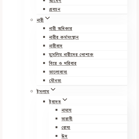
আবেগ
প্রবচন
নারী
নারী অধিকার
নারীর কর্মসংস্থান
নারীবাদ
মুসলিম নারীদের পোশাক
বিয়ে ও পরিবার
ভালোবাসা
যৌনতা
ইসলাম
ইবাদত
নামায
তারাবী
রোযা
ঈদ