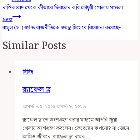
Navigation
নাস্তিক্যবাদ থেকে কীভাবে ফিরলেন কবি চৌধুরী গোলাম মাওলা
Next
রাসূল (স.) ধর্ম ও রাজনীতিকে স্বতন্ত্র হিসেবে বিবেচনা করেছেন
Similar Posts
বিবিধ
র‍্যাফেল ড্র
আগস্ট ৩০, ২০২৫
আগস্ট ৮, ২০২৬
র‍্যাফেল ড্র’তে অংশগ্রহণ করার মাধ্যমে আপনি জুয়া
খেলায় অংশগ্রহণ করলেন। ভেবেছেন কখনো? না জেনে
আমিও জীবনে ‘র‍্যাফেল ড্র’ নামক…