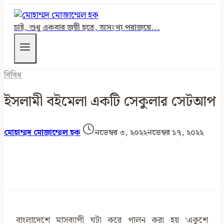
চাই, শুধু একবার জয়ী হতে, অসংখ্য পরাজয়ে...
বিবিধ
ইসলামী বইমেলা একটি সেকুলার সেটআপ
মোহাম্মদ মোজাম্মেল হক
নভেম্বর ৩, ২০২২
নভেম্বর ১৭, ২০২২
বাংলাদেশে মাসব্যাপী ঘটা করে পালন করা হয় ‘একুশে