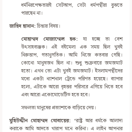
ধর্মনিরপেক্ষতারই সেটআপ, সেটা ধর্মপন্থীরা বুঝতে
পারছেন না।
জাহিদ হাসান:
চিন্তার বিষয়।
মোহাম্মদ মোজাম্মেল হক:
যা হচ্ছে তা বেশ
উৎসাহব্যঞ্জক। এই বইমেলা এক সময় ছিল খুবই
নিরুত্তাপ, গতানুগতিক। আমি নিজে কতবার গেছি।
কোনো মানুষজন ছিল না। শুধু শুক্রবারে জমজমাট
হতো। এখন তো এটা খুবই জমজমাট। ইসলামপন্থীদের
মধ্যে একটা ন্যাশনাল ট্রেন্ডে পরিণত হয়েছে। ব্যাপার
হলো, এটাকে আরো বৃহত্তর পরিসরে এগিয়ে নিতে হবে
এবং আরো একোমোডেটিভ হতে হবে।
সফলতা মানুষের প্রত্যাশাকে বাড়িয়ে দেয়।
মুহিউদ্দীন মোহাম্মদ যোবায়ের:
‍“রাষ্ট্র আর ধর্মকে আলাদা
করাকে আমি আদতে খারাপ মনে করিনা। এ লাইন আপনার