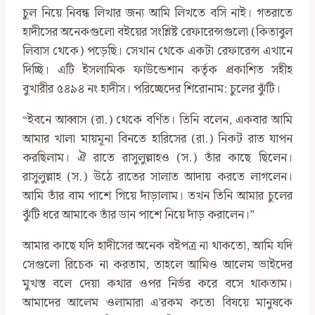
চুল নিয়ে নিবন্ধ লিখার জন্য আমি লিখতে বসি নাই। গতরাতে
হাদীসের অনেকগুলো বইয়ের সংশ্লিষ্ট রেফারেন্সগুলো (কিতাবুল
লিবাস থেকে) পড়েছি। সেখান থেকে একটা রেফারেন্স এখানে
দিচ্ছি। এটি ইসলামিক ফাউন্ডেশান কর্তৃক প্রকাশিত সহীহ
বুখারীর ৫৪৯৪ নং হাদীস। পরিচ্ছেদের শিরোনাম: চুলের ঝুঁটি।
‍“ইবনে আব্বাস (রা.) থেকে বর্ণিত। তিনি বলেন, একবার আমি
আমার খালা মায়মূনা বিনতে হারিসের (রা.) নিকট রাত যাপন
করছিলাম। ঐ রাতে রাসুলুল্লাহও (স.) তাঁর কাছে ছিলেন।
রাসুলুল্লাহ (স.) উঠে রাতের সালাত আদায় করতে লাগলেন।
আমি তাঁর বাম পাশে গিয়ে দাঁড়ালাম। তখন তিনি আমার চুলের
ঝুঁটি ধরে আমাকে তাঁর ডান পাশে নিয়ে দাঁড় করালেন।”
আমার কাছে যদি হাদীসের অনেক বইপত্র না থাকতো, আমি যদি
সেগুলো রিচেক না করতাম, তাহলে আমিও আলেম ভাইদের
মুখস্ত বলে দেয়া কথার ওপর নির্ভর করে বসে থাকতাম।
আমাদের আলেম ওলামারা এ’রকম কতো বিষয়ে মানুষকে