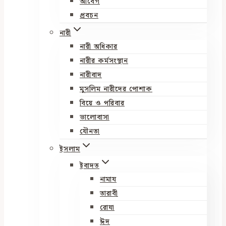
আবেগ
প্রবচন
নারী
নারী অধিকার
নারীর কর্মসংস্থান
নারীবাদ
মুসলিম নারীদের পোশাক
বিয়ে ও পরিবার
ভালোবাসা
যৌনতা
ইসলাম
ইবাদত
নামায
তারাবী
রোযা
ঈদ