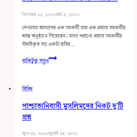
ডিসেম্বর ১১, ২০২৩
মার্চ ৪, ২০২৬
দেখলাম আমাদের এক সহকর্মী তার এক প্রয়াত সহকর্মীর
শ্রাদ্ধ অনুষ্ঠানে গিয়েছেন। মালা পরানো প্রয়াত সহকর্মীর
বাঁধাইকৃত বড় একটা ছবির…
অমুসলিম
বাকিটুকু পড়ুন
কারো
মৃত্যুতে
আয়োজিত
বিবিধ
শ্রাদ্ধ
অনুষ্ঠানে
পাশ্চাত্যনিবাসী মুসলিমদের নিকট দু’টি
কোনো
মুসলমান
প্রশ্ন
কি
যেতে
জুন ২৮, ২০২২
জুলাই ২৪, ২০২২