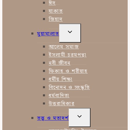
ঈদ
যাকাত
জিহাদ
TOGGLE
মুয়ামালাত
CHILD
MENU
আলেম সমাজ
ইসলামী চরমপন্থা
নবী জীবন
ফিকাহ ও শরীয়াহ
ধর্মীয় শিক্ষা
বিনোদন ও সংস্কৃতি
ধর্মবাদিতা
উত্তরাধিকার
TOGGLE
তত্ত্ব ও মতাদর্শ
CHILD
MENU