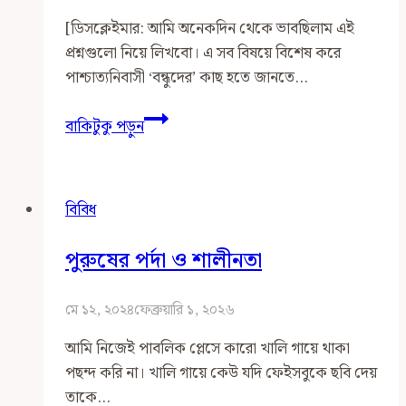
পারবে?
[ডিসক্লেইমার: আমি অনেকদিন থেকে ভাবছিলাম এই
খাবার
প্রশ্নগুলো নিয়ে লিখবো। এ সব বিষয়ে বিশেষ করে
খেতে
পাশ্চাত্যনিবাসী ‘বন্ধুদের’ কাছ হতে জানতে…
পারবে?
পাশ্চাত্যনিবাসী
বাকিটুকু পড়ুন
মুসলিমদের
নিকট
দু’টি
বিবিধ
প্রশ্ন
পুরুষের পর্দা ও শালীনতা
মে ১২, ২০২৪
ফেব্রুয়ারি ১, ২০২৬
আমি নিজেই পাবলিক প্লেসে কারো খালি গায়ে থাকা
পছন্দ করি না। খালি গায়ে কেউ যদি ফেইসবুকে ছবি দেয়
তাকে…