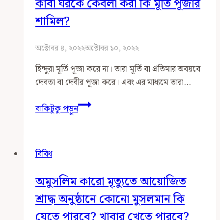
কাবা ঘরকে কেবলা করা কি মূর্তি পূজার
শামিল?
অক্টোবর ৪, ২০২২
অক্টোবর ১০, ২০২২
হিন্দুরা মূর্তি পূজা করে না। তারা মূর্তি বা প্রতিমার অবয়বে
দেবতা বা দেবীর পূজা করে। এবং এর মাধ্যমে তারা…
কাবা
বাকিটুকু পড়ুন
ঘরকে
কেবলা
করা
বিবিধ
কি
মূর্তি
অমুসলিম কারো মৃত্যুতে আয়োজিত
পূজার
শামিল?
শ্রাদ্ধ অনুষ্ঠানে কোনো মুসলমান কি
যেতে পারবে? খাবার খেতে পারবে?