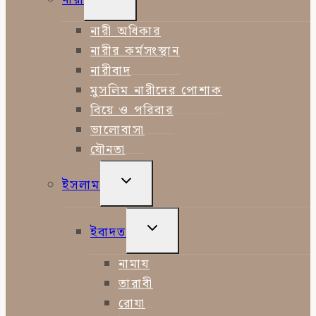
CHILD
MENU
নারী অধিকার
নারীর কর্মসংস্থান
নারীবাদ
মুসলিম নারীদের পোশাক
বিয়ে ও পরিবার
ভালোবাসা
যৌনতা
TOGGLE
ইসলাম
CHILD
MENU
TOGGLE
ইবাদত
CHILD
MENU
নামায
তারাবী
রোযা