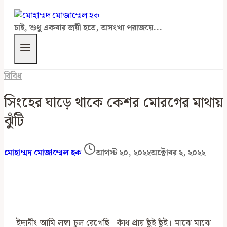
চাই, শুধু একবার জয়ী হতে, অসংখ্য পরাজয়ে...
বিবিধ
সিংহের ঘাড়ে থাকে কেশর মোরগের মাথায়
ঝুঁটি
মোহাম্মদ মোজাম্মেল হক
আগস্ট ২০, ২০২২
অক্টোবর ২, ২০২২
ইদানীং আমি লম্বা চুল রেখেছি। কাঁধ প্রায় ছুঁই ছুঁই। মাঝে মাঝে