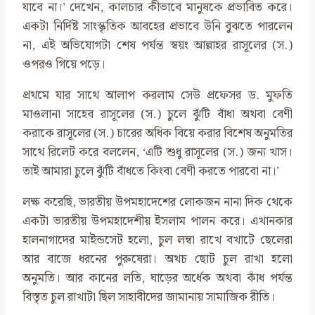
যাবে না।’ দেখেন, কালচার কীভাবে মানুষকে প্রভাবিত করে।
একটা নির্দিষ্ট সাংস্কৃতিক আবহের প্রভাবে উনি বুঝতে পারলেন
না, এই অভিযোগটা শেষ পর্যন্ত স্বয়ং আল্লাহর রাসূলের (স.)
ওপরও গিয়ে পড়ে।
প্রথমে যার সাথে আলাপ করলাম সেউ প্রফেসর ড. মুফতি
মাওলানা সাহেব রাসূলের (স.) চুলে ঝুঁটি বাঁধা অথবা বেণী
করাকে রাসূলের (স.) চারের অধিক বিয়ে করার বিশেষ অনুমতির
সাথে রিলেট করে বললেন, ‌‘এটি শুধু রাসূলের (স.) জন্য খাস।
তাই আমারা চুলে ঝুঁটি বাঁধতে কিংবা বেণী করতে পারবো না।’
লক্ষ করেছি, ভারতীয় উপমহাদেশের লোকজন নানা দিক থেকে
একটা ভারতীয় উপমহাদেশীয় ইসলাম পালন করে। এখানকার
হালনাগাদের মাইন্ডসেট হলো, চুল লম্বা রাখে বখাটে ছেলেরা
আর বাজে ধরনের পুরুষেরা। অথচ ছোট চুল রাখা হলো
অনুমতি। আর কানের লতি, ঘাড়ের অর্ধেক অথবা কাঁধ পর্যন্ত
বিস্তৃত চুল রাখাটা ছিল সাহাবীদের জামানায় সামাজিক রীতি।