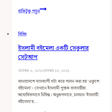
পুরুষের
বাকিটুকু পড়ুন
পর্দা
ও
শালীনতা
বিবিধ
ইসলামী বইমেলা একটি সেকুলার
সেটআপ
নভেম্বর ৩, ২০২২
নভেম্বর ১৭, ২০২২
বাংলাদেশে মাসব্যাপী ঘটা করে পালন করা হয় ‘একুশে
বইমেলা’। সেখানে ইসলামী পুস্তক ব্যবসায়ীরা
অঘোষিতভাবে নিষিদ্ধ। অনুরূপভাবে, চলমান ‘ইসলামী
বইমেলা’য়…