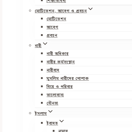
শিক্ষাভাবনা
মোটিভেশন, আবেগ ও প্রবচন
মোটিভেশন
আবেগ
প্রবচন
নারী
নারী অধিকার
নারীর কর্মসংস্থান
নারীবাদ
মুসলিম নারীদের পোশাক
বিয়ে ও পরিবার
ভালোবাসা
যৌনতা
ইসলাম
ইবাদত
নামায