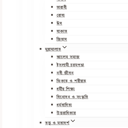
তারাবী
রোযা
ঈদ
যাকাত
জিহাদ
মুয়ামালাত
আলেম সমাজ
ইসলামী চরমপন্থা
নবী জীবন
ফিকাহ ও শরীয়াহ
ধর্মীয় শিক্ষা
বিনোদন ও সংস্কৃতি
ধর্মবাদিতা
উত্তরাধিকার
তত্ত্ব ও মতাদর্শ