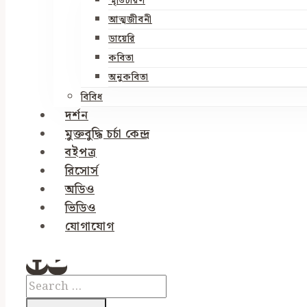
স্মৃতিচারণ
আত্মজীবনী
ডায়েরি
কবিতা
অনুকবিতা
বিবিধ
দর্শন
মুক্তবুদ্ধি চর্চা কেন্দ্র
বইপত্র
রিসোর্স
অডিও
ভিডিও
যোগাযোগ
Search
for: