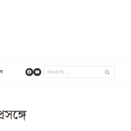
Search
গ
for:
রসঙ্গে