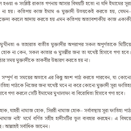
িল হওয়া ও সংশ্লিষ্ট রাকাত গণনায় আসার বিষয়টি হতো না যদি ইমামের সূরা
িত না হয়। কতিপয় কাজ ইমাম ও মুক্তাদী উভয়কেই করতে হয়, যেমন–
 এক্তেদা করলে আদায় করতে হয় এমন কতিপয় অত্যাবশ্যকীয় কাজ একাকী
ামুখীনতা ও তাহারাত ব্যতীত মুক্তাদীর অপরাপর সকল অপূর্ণতাকে মিটিয়ে
হোক না কেন, সকল কাতার ও মুসল্লীর জন্য তা যথেষ্ট হিসাবে গণ্য হবে।
ার সময় মুক্তাদীকে তাকবীর উচ্চারণ করতে হয় না।
িহা সম্পূর্ণ বা সময়ের অভাবে এর কিছু অংশ পাঠ করতে পারবেন, যা কোনো
তিহা পাঠকে নিজের জন্য যথেষ্ট মনে না করে কোনো মুক্তাদী সূরা ফাতিহা
ে গণ্য করলে সেটি ইমামের মুখালাফা বা বিরোধিতা হিসাবে গণ্য হবে।
, যাহরী নামাজ হোক, সিররী নামাজ হোক– সর্বাবস্থায় সূরা ফাতিহা পাঠ
নামাজ নাই’ মর্মে বর্ণিত সহীহ হাদীসটির ভুল ব্যবহার করছেন। এ বিষয়ে
আল্লাহই সর্বাধিক জানেন।