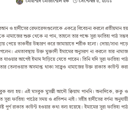
মোহাম্মদ মোজাম্মেল হক
সেপ্টেম্বর ৫, ২০১১
োরআন ও হাদীসের রেফারেন্সগুলোকে একত্রে বিবেচনা করলে প্রতীয়মান হয়
মকে নামাজের শুরু থেকে না পান, তাহলে তার পক্ষে সূরা ফাতিহা পাঠ সম্ভব
্থায় পেয়ে তাকবীর উচ্চারণ করে জামায়াতে শরীক হলো। দোয়া/সানা পড়ে
েলেন। এমতাবস্থায় উক্ত মুক্তাদী ইমামের অনুসরণ না করলে তার নামাজ
ে যাওয়ার আগেই ইমাম দাঁড়িয়ে যেতে পারেন। তিনি যদি সূরা ফাতিহা পাঠ
ার তেলাওয়াত অসমাপ্ত থাকা সত্ত্বেও নামাজের উক্ত রাকাত কাউন্ট করা
 বলা হয়। এই মসবুক মুসল্লী আদৌ ক্বিয়াম পাননি। অন্যদিকে, রুকু ও
ূরা ফাতিহা পাঠের সময় ও প্রভিশন নাই। সহীহ হাদীসের বর্ণনা অনুযায়ী
িষ্ট পূর্ণ রাকাত কাউন্ট হওয়ার কথা বলা হয়েছে। ইমামের সূরা ফাতিহা পাঠ