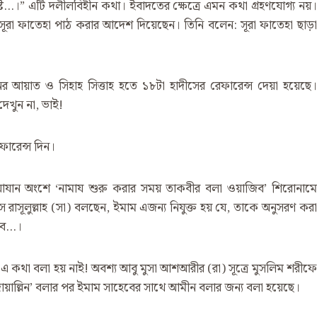
েষ্ট…।” এটি দলীলবিহীন কথা। ইবাদতের ক্ষেত্রে এমন কথা গ্রহণযোগ্য নয়।
ে সূরা ফাতেহা পাঠ করার আদেশ দিয়েছেন। তিনি বলেন: সূরা ফাতেহা ছাড়া
াত ও সিহাহ সিত্তাহ হতে ১৮টা হাদীসের রেফারেন্স দেয়া হয়েছে।
েখুন না, ভাই!
ফারেন্স দিন।
যান অংশে ‘নামায শুরু করার সময় তাকবীর বলা ওয়াজিব’ শিরোনামে
ে রাসূলুল্লাহ (সা) বলছেন, ইমাম এজন্য নিযুক্ত হয় যে, তাকে অনুসরণ করা
বে…।
 কথা বলা হয় নাই! অবশ্য আবু মুসা আশআরীর (রা) সূত্রে মুসলিম শরীফে
োয়াল্লিন’ বলার পর ইমাম সাহেবের সাথে আমীন বলার জন্য বলা হয়েছে।