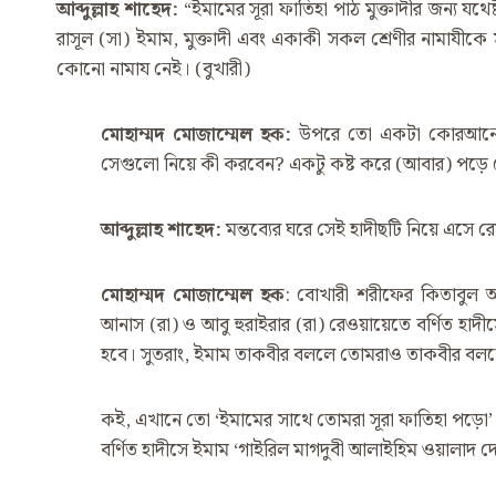
আব্দুল্লাহ
শাহেদ
:
“ইমামের সূরা ফাতিহা পাঠ মুক্তাদীর জন্য যথ
রাসূল (সা) ইমাম, মুক্তাদী এবং একাকী সকল শ্রেণীর নামাযীক
কোনো নামায নেই। (বুখারী)
মোহাম্মদ
মোজাম্মেল
হক
:
উপরে তো একটা কোরআনের আয়
সেগুলো নিয়ে কী করবেন? একটু কষ্ট করে (আবার) পড়ে দ
আব্দুল্লাহ
শাহেদ
:
মন্তব্যের ঘরে সেই হাদীছটি নিয়ে এসে রে
মোহাম্মদ
মোজাম্মেল
হক
: বোখারী শরীফের কিতাবুল আ
আনাস (রা) ও আবু হুরাইরার (রা) রেওয়ায়েতে বর্ণিত হাদীস
হবে। সুতরাং, ইমাম তাকবীর বললে তোমরাও তাকবীর বল
কই, এখানে তো ‘ইমামের সাথে তোমরা সূরা ফাতিহা পড়ো’ এ
বর্ণিত হাদীসে ইমাম ‘গাইরিল মাগদুবী আলাইহিম ওয়ালাদ দ