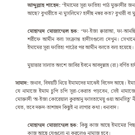
আব্দুল্লাহ
শাহেদ
:
“ইমামের সূরা ফাতিহা পাঠ মুক্তাদীর 
আছে? বুখারীতে না মুসলিমে? হাদীছ নম্বর কত? বুখারী বা
মোহাম্মদ
মোজাম্মেল
হক
: “ফা-ইজা ক্বারাআ, ফা-আনছ
শরীফে আমীন বলা সংক্রান্ত হাদীসগুলো দেখুন। সেখানে 
ইমামের সূরা ফাতিহা পাঠের পর আমীন বলতে বলা হয়েছে।
মুয়াত্তার সালাত অংশে জাবির ইবনে আবদুল্লাহ (রা) বর্ণিত হ
সামাদ
:
জনাব, বিষয়টি নিয়ে ইমামদের মাঝেই বিভেদ আছে। ইমাম 
যে নামাজে ইমাম চুপি চপি সূরা-কেরাত পড়বেন, সেই নামাজ
মোক্তাদী ‘অ-ইজা কোরেয়াল কুরআনু ফাসতামেয়ু ওয়া আনসিতু’ ন
যেত, তবে দরুদ-তাশাহুদ কিছুই না লাগার কথা। ধন্যবাদ।
মোহাম্মদ
মোজাম্মেল
হক
: কিছু কাজ আছে ইমামের পিছ
কাজ আছে যেগুলো না করলেও নামাজ হবে।