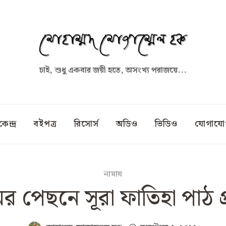
চাই, শুধু একবার জয়ী হতে, অসংখ্য পরাজয়ে...
কেন্দ্র
বইপত্র
রিসোর্স
অডিও
ভিডিও
যোগাযো
নামায
র পেছনে সূরা ফাতিহা পাঠ প্