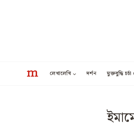
Skip
to
content
লেখালেখি
দর্শন
মুক্তবুদ্ধি চর্চা 
ইমামে