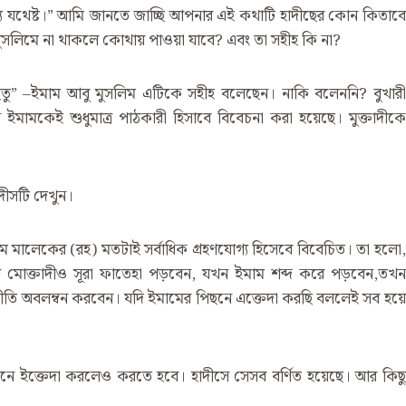
জন্য যথেষ্ট।” আমি জানতে জাচ্ছি আপনার এই কথাটি হাদীছের কোন কিতাবে
 মুসলিমে না থাকলে কোথায় পাওয়া যাবে? এবং তা সহীহ কি না?
িতু” –ইমাম আবু মুসলিম এটিকে সহীহ বলেছেন। নাকি বলেননি? বুখারী
ইমামকেই শুধুমাত্র পাঠকারী হিসাবে বিবেচনা করা হয়েছে। মুক্তাদীকে
াদীসটি দেখুন।
মালেকের (রহ) মতটাই সর্বাধিক গ্রহণযোগ্য হিসেবে বিবেচিত। তা হলো,
ে মোক্তাদীও সূরা ফাতেহা পড়বেন, যখন ইমাম শব্দ করে পড়বেন,তখন
ীতি অবলম্বন করবেন। যদি ইমামের পিছনে এক্তেদা করছি বললেই সব হয়ে
নে ইক্তেদা করলেও করতে হবে। হাদীসে সেসব বর্ণিত হয়েছে। আর কিছু