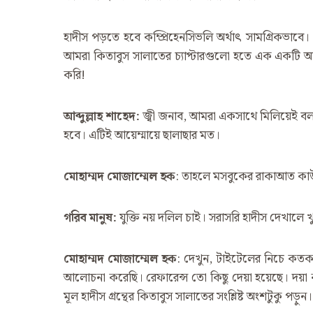
হাদীস পড়তে হবে কম্প্রিহেনসিভলি অর্থাৎ সামগ্রিকভাবে।
আমরা কিতাবুস সালাতের চ্যাপ্টারগুলো হতে এক একটি আমল
করি!
আব্দুল্লাহ
শাহেদ
:
জ্বী জনাব, আমরা একসাথে মিলিয়েই বল
হবে। এটিই আয়েম্মায়ে ছালাছার মত।
মোহাম্মদ
মোজাম্মেল
হক
: তাহলে মসবুকের রাকাআত কাউ
গরিব
মানুষ
:
যুক্তি নয় দলিল চাই। সরাসরি হাদীস দেখালে খ
মোহাম্মদ
মোজাম্মেল
হক
: দেখুন, টাইটেলের নিচে কতকগু
আলোচনা করেছি। রেফারেন্স তো কিছু দেয়া হয়েছে। দয়
মূল হাদীস গ্রন্থের কিতাবুস সালাতের সংশ্লিষ্ট অংশটুকু পড়