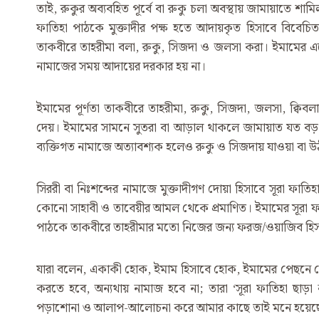
তাই, রুকুর অব্যবহিত পূর্বে বা রুকু চলা অবস্থায় জামায়াতে শাম
ফাতিহা পাঠকে মুক্তাদীর পক্ষ হতে আদায়কৃত হিসাবে বিবেচ
তাকবীরে তাহরীমা বলা, রুকু, সিজদা ও জলসা করা। ইমামের
নামাজের সময় আদায়ের দরকার হয় না।
ইমামের পূর্ণতা তাকবীরে তাহরীমা, রুকু, সিজদা, জলসা, ক্বিবল
দেয়। ইমামের সামনে সুতরা বা আড়াল থাকলে জামায়াত যত বড় 
ব্যক্তিগত নামাজে অত্যাবশ্যক হলেও রুকু ও সিজদায় যাওয়া বা উঠ
সিররী বা নিঃশব্দের নামাজে মুক্তাদীগণ দোয়া হিসাবে সূরা ফাত
কোনো সাহাবী ও তাবেয়ীর আমল থেকে প্রমাণিত। ইমামের সূরা ফা
পাঠকে তাকবীরে তাহরীমার মতো নিজের জন্য ফরজ/ওয়াজিব হিসাব
যারা বলেন, একাকী হোক, ইমাম হিসাবে হোক, ইমামের পেছনে হোক
করতে হবে, অন্যথায় নামাজ হবে না; তারা ‘সূরা ফাতিহা ছাড়া 
পড়াশোনা ও আলাপ-আলোচনা করে আমার কাছে তাই মনে হয়েছে। 