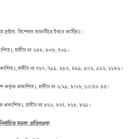
ূহ দ্রষ্টব্য, বিশেষত তাফসীরে ইবনে কাসীর)।
্রকাশিত), হাদীস নং ৬৮৮, ৮৩৮, ৭৩৯।
ক প্রকাশিত), হাদীস নং ৭৮২, ৭৯৯, ৮৯৬, ৮৯৯, ৯০৬, ৯১৬, ১১৮৬।
দেশ কর্তৃক প্রকাশিত), হাদীস নং ৬/২৯, ৮/৩৮, ১০/৪৩-৪৪।
তৃক প্রকাশিত), হাদীস নং ৮২৬, ৮২৭, ৮২৮, ৮২৯।
্বাচিত মন্তব্য-প্রতিমন্তব্য