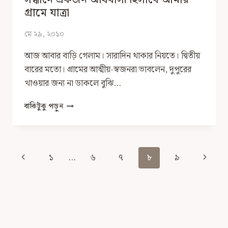
গ্রামে যাত্রা
মে ২৯, ২০১০
আজ আবার বাড়ি গেলাম। সারাদিন থাকার নিয়তে। দ্বিতীয়
বারের মতো। গ্রামের আত্মীয়-স্বজনরা ভাবলেন, দুপুরের
খাওয়ার জন্য না ডাকলে বুঝি…
নাড়ীর
বাকিটুকু পড়ুন
টানে,
প্রাণের
আবেগে
শেকড়ের
Page
Previous
Next
১
…
৬
৭
৮
৯
সন্ধানে
Navigation
একজন
Page
Page
অধিবাসী
হিসাবে
আমার
গ্রামে
যাত্রা