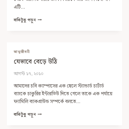
এটি…
কেন
বাকিটুকু পড়ুন
আমি
কোনো
প্রকার
রাজনৈতিক
তৎপরতায়
আত্মজীবনী
আর
যেভাবে বেড়ে উঠি
অংশগ্রহণ
করবো
না:
আগস্ট ১৭, ২০১০
কৈফিয়ত
আমাদের চবি ক্যাম্পাসের এক ছেলে স্ট্যান্ডার্ড চার্টার্ড
ও
ভবিষ্যত
ব্যাংকে চাকুরির ইন্টারভিউ দিতে গেলে তাকে এক পর্যায়ে
চিন্তা
ফ্যামিলি ব্যাকগ্রাউন্ড সম্পর্কে বলতে…
যেভাবে
বাকিটুকু পড়ুন
বেড়ে
উঠি