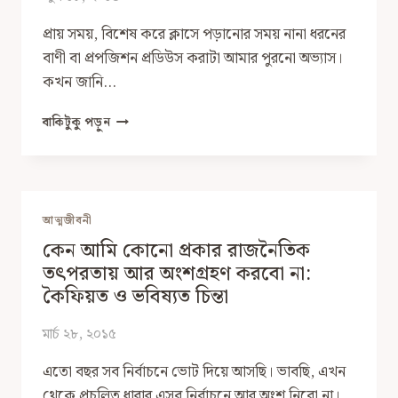
প্রায় সময়, বিশেষ করে ক্লাসে পড়ানোর সময় নানা ধরনের
বাণী বা প্রপজিশন প্রডিউস করাটা আমার পুরনো অভ্যাস।
কখন জানি…
জন্মের
বাকিটুকু পড়ুন
চেয়ে
বড়
বিস্ময়
আর
মৃত্যুর
আত্মজীবনী
চেয়ে
কেন আমি কোনো প্রকার রাজনৈতিক
বড়
সত্য
তৎপরতায় আর অংশগ্রহণ করবো না:
পৃথিবীতে
কৈফিয়ত ও ভবিষ্যত চিন্তা
নাই
মার্চ ২৮, ২০১৫
এতো বছর সব নির্বাচনে ভোট দিয়ে আসছি। ভাবছি, এখন
থেকে প্রচলিত ধারার এসব নির্বাচনে আর অংশ নিবো না।