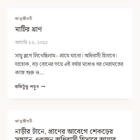
আত্মজীবনী
মাটির ঘ্রাণ
আগস্ট ১৬, ২০১০
সামু ব্লগে লিখেছিলাম– গ্রামে যাবো। অধিবাসী হিসাবে।
যাহোক, বড় বোনের ভয়ে এই বর্ষার মধ্যেও ঘর মেরামতের
কাজ শুরু ও…
মাটির
বাকিটুকু পড়ুন
ঘ্রাণ
আত্মজীবনী
নাড়ীর টানে, প্রাণের আবেগে শেকড়ের
সন্ধানে একজন অধিবাসী হিসাবে আমার