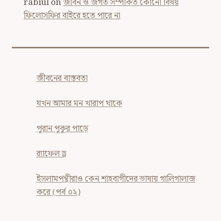
rabiul
on
জীবন ও জগত সম্পর্কিত কোনো বিষয়
ফিলোসফির বাইরে হতে পারে না
জীবনের বাস্তবতা
যখন আমার মন খারাপ থাকে
পুরান পুকুর পাড়ে
র‍্যাফেল ড্র
ইসলামপন্থীরাও কেন শাহবাগীদের ভাষায় গালিগালাজ
করে (পর্ব ০২)