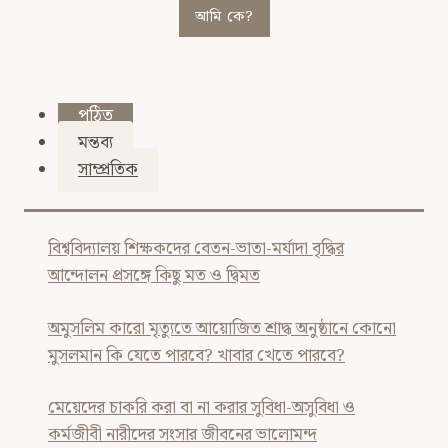
আমি কে?
পঠিত
মন্তব্য
সাম্প্রতিক
বিশ্ববিদ্যালয় শিক্ষকদের বেতন-ভাতা-মর্যাদা বৃদ্ধির
আন্দোলন প্রসঙ্গে কিছু মত ও দ্বিমত
অমুসলিম কারো মৃত্যুতে আয়োজিত শ্রাদ্ধ অনুষ্ঠানে কোনো
মুসলমান কি যেতে পারবে? খাবার খেতে পারবে?
মেয়েদের চাকরি করা বা না করার সুবিধা-অসুবিধা ও
কর্মজীবী নারীদের সংসার জীবনের ভালোমন্দ