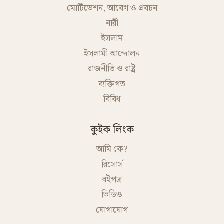
মোটিভেশন, আবেগ ও প্রবচন
নারী
ইসলাম
ইসলামী আন্দোলন
রাজনীতি ও রাষ্ট্র
ব্যক্তিগত
বিবিধ
কুইক লিংক
আমি কে?
রিসোর্স
বইপত্র
ভিডিও
যোগাযোগ