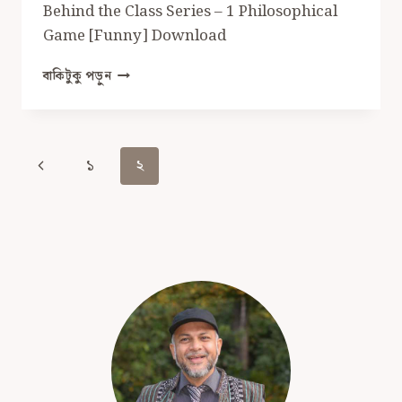
Behind the Class Series – 1 Philosophical
Game [Funny] Download
PHILOSOPHICAL
বাকিটুকু পড়ুন
GAME
[FUNNY]
Page
Previous
১
২
Navigation
Page