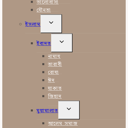
ভালোবাসা
যৌনতা
TOGGLE
ইসলাম
CHILD
MENU
TOGGLE
ইবাদত
CHILD
MENU
নামায
তারাবী
রোযা
ঈদ
যাকাত
জিহাদ
TOGGLE
মুয়ামালাত
CHILD
MENU
আলেম সমাজ