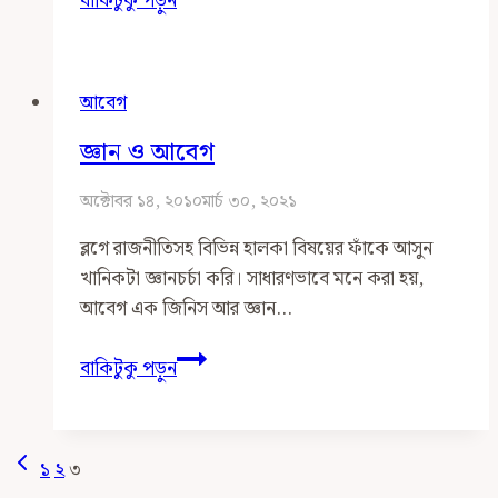
বাকিটুকু পড়ুন
হলো
মানুষের
শুদ্ধ
আবেগ
পরিচয়
জ্ঞান ও আবেগ
অক্টোবর ১৪, ২০১০
মার্চ ৩০, ২০২১
ব্লগে রাজনীতিসহ বিভিন্ন হালকা বিষয়ের ফাঁকে আসুন
খানিকটা জ্ঞানচর্চা করি। সাধারণভাবে মনে করা হয়,
আবেগ এক জিনিস আর জ্ঞান…
জ্ঞান
বাকিটুকু পড়ুন
ও
আবেগ
Page
Previous
১
২
৩
Page