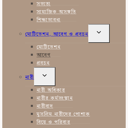
সভ্যতা
সামাজিক অসঙ্গতি
শিক্ষাভাবনা
TOGGLE
মোটিভেশন, আবেগ ও প্রবচন
CHILD
MENU
মোটিভেশন
আবেগ
প্রবচন
TOGGLE
নারী
CHILD
MENU
নারী অধিকার
নারীর কর্মসংস্থান
নারীবাদ
মুসলিম নারীদের পোশাক
বিয়ে ও পরিবার