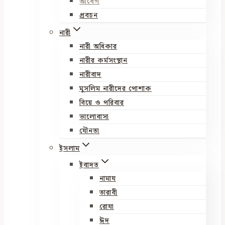
আবেগ
প্রবচন
নারী
নারী অধিকার
নারীর কর্মসংস্থান
নারীবাদ
মুসলিম নারীদের পোশাক
বিয়ে ও পরিবার
ভালোবাসা
যৌনতা
ইসলাম
ইবাদত
নামায
তারাবী
রোযা
ঈদ