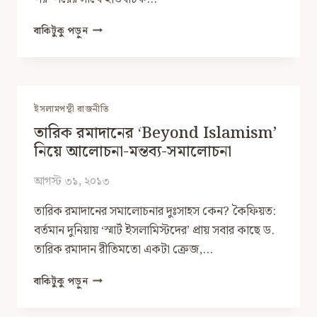
জামায়াতে
বাকিটুকু পড়ুন
ইসলামীর
অগ্রগতিতে
আওয়ামী
লীগের
ঐতিহাসিক
ইসলামপন্থী রাজনীতি
অবদান
তারিক রমাদানের ‘Beyond Islamism’
নিয়ে আলোচনা-মন্তব্য-সমালোচনা
আগস্ট ৩১, ২০১৩
তারিক রমাদানের সমালোচনার দুঃসাহস কেন? কৈফিয়ত:
বর্তমান দুনিয়ায় ‘স্মার্ট ইসলামিস্টদের’ প্রায় সবার কাছে ড.
তারিক রমাদান রীতিমতো একটা ক্রেজ,…
তারিক
বাকিটুকু পড়ুন
রমাদানের
‘BEYOND