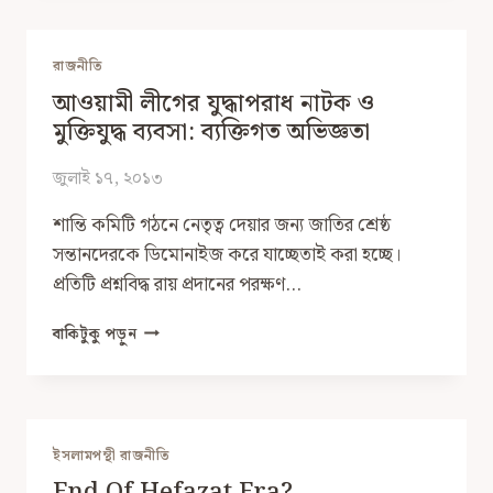
ISLAMISM’
নিয়ে
আলোচনা-
রাজনীতি
মন্তব্য-
আওয়ামী লীগের যুদ্ধাপরাধ নাটক ও
সমালোচনা
মুক্তিযুদ্ধ ব্যবসা: ব্যক্তিগত অভিজ্ঞতা
জুলাই ১৭, ২০১৩
শান্তি কমিটি গঠনে নেতৃত্ব দেয়ার জন্য জাতির শ্রেষ্ঠ
সন্তানদেরকে ডিমোনাইজ করে যাচ্ছেতাই করা হচ্ছে।
প্রতিটি প্রশ্নবিদ্ধ রায় প্রদানের পরক্ষণ…
আওয়ামী
বাকিটুকু পড়ুন
লীগের
যুদ্ধাপরাধ
নাটক
ও
মুক্তিযুদ্ধ
ইসলামপন্থী রাজনীতি
ব্যবসা:
End Of Hefazat Era?
ব্যক্তিগত