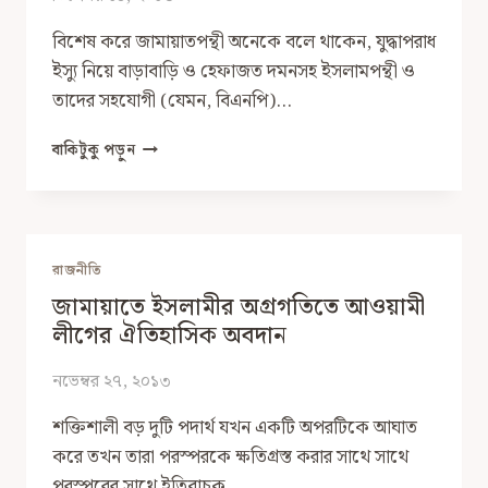
বিশেষ করে জামায়াতপন্থী অনেকে বলে থাকেন, যুদ্ধাপরাধ
ইস্যু নিয়ে বাড়াবাড়ি ও হেফাজত দমনসহ ইসলামপন্থী ও
তাদের সহযোগী (যেমন, বিএনপি)…
আওয়ামী
বাকিটুকু পড়ুন
রাজনীতির
ভুল-
শুদ্ধতা
ও
জামায়াত
রাজনীতি
রাজনীতির
জামায়াতে ইসলামীর অগ্রগতিতে আওয়ামী
ভবিষ্যত
লীগের ঐতিহাসিক অবদান
নভেম্বর ২৭, ২০১৩
শক্তিশালী বড় দুটি পদার্থ যখন একটি অপরটিকে আঘাত
করে তখন তারা পরস্পরকে ক্ষতিগ্রস্ত করার সাথে সাথে
পরস্পরের সাথে ইতিবাচক…