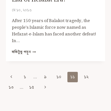
অভিজ্ঞতা
মে ১০, ২০১৩
After 150 years of Balakot tragedy, the
people’s Islamic force now named as
Hefazat-e-Islam has faced another defeat!
In…
END
বাকিটুকু পড়ুন
OF
HEFAZAT
ERA?
Page
Previous
১
…
৯
১০
১১
১২
Navigation
Page
Next
১৩
…
১৫
Page