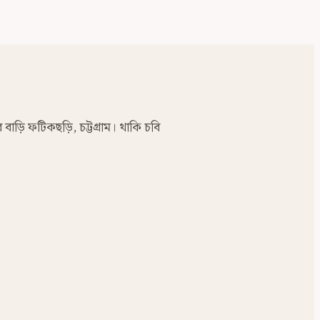
র বাড়ি ফটিকছড়ি, চট্টগ্রাম। থাকি চবি