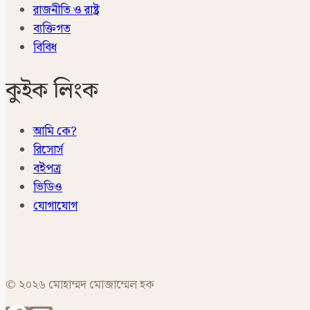
রাজনীতি ও রাষ্ট্র
ব্যক্তিগত
বিবিধ
কুইক লিংক
আমি কে?
রিসোর্স
বইপত্র
ভিডিও
যোগাযোগ
© ২০২৬ মোহাম্মদ মোজাম্মেল হক