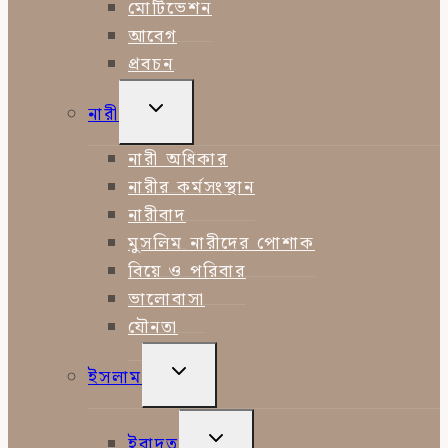
MENU
মোটিভেশন
আবেগ
প্রবচন
TOGGLE
নারী
CHILD
MENU
নারী অধিকার
নারীর কর্মসংস্থান
নারীবাদ
মুসলিম নারীদের পোশাক
বিয়ে ও পরিবার
ভালোবাসা
যৌনতা
TOGGLE
ইসলাম
CHILD
MENU
TOGGLE
ইবাদত