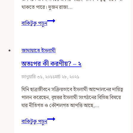
থাকতে পারে। দুজন রাজা…
ইসলামিক
বাকিটুকু পড়ুন
অর্গানাইজেশন
অ্যান্ড
প্লুরালিজম:
জামায়াতে ইসলামী
টেনশনস
অর/
অতঃপর কী করণীয়? – ২
অ্যান্ড
প্রপোজালস
জানুয়ারি ৩১, ২০১১
মার্চ ২৮, ২০২১
অফ
যিনি ছাত্রজীবনে সক্রিয়ভাবে ইসলামী আন্দোলনের দায়িত্ব
ডিজিটাল
পালন করেছেন, বৃহত্তর ইসলামী সংগঠনের বিভিন্ন বিষয়ে
ওয়ানস
যার নীতিগত ও কৌশলগত আপত্তি আছে,…
ফর
জামায়াত
অতঃপর
বাকিটুকু পড়ুন
রিফর্মস
কী