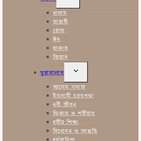
CHILD
MENU
নামায
তারাবী
রোযা
ঈদ
যাকাত
জিহাদ
TOGGLE
মুয়ামালাত
CHILD
MENU
আলেম সমাজ
ইসলামী চরমপন্থা
নবী জীবন
ফিকাহ ও শরীয়াহ
ধর্মীয় শিক্ষা
বিনোদন ও সংস্কৃতি
ধর্মবাদিতা