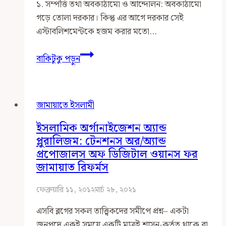
১. সম্পত্তি তথা অবকাঠামো ও আন্দোলন: অবকাঠামো
গড়ে তোলা দরকার। কিন্তু এর আগে দরকার সেই
এস্টাবলিশমেন্টকে হজম করার মতো…
ইসলামী
বাকিটুকু পড়ুন
আন্দোলন
ও
অবকাঠামো:
জামায়াতে ইসলামী
প্রসঙ্গ
বাংলাদেশ
ইসলামিক অর্গানাইজেশন অ্যান্ড
জামায়াতে
প্লুরালিজম: টেনশনস অর/অ্যান্ড
ইসলামী
প্রপোজালস অফ ডিজিটাল ওয়ানস ফর
জামায়াত রিফর্মস
ফেব্রুয়ারি ১১, ২০১২
মার্চ ২৮, ২০২১
এসবি ব্লগের সকল তাত্ত্বিকদের সমীপে প্রশ্ন– একটা
জনপদে একই সময়ে একটি মাত্রই শাসন-কর্তৃত্ব থাকে বা