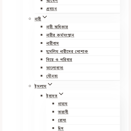
আবেগ
প্রবচন
নারী
নারী অধিকার
নারীর কর্মসংস্থান
নারীবাদ
মুসলিম নারীদের পোশাক
বিয়ে ও পরিবার
ভালোবাসা
যৌনতা
ইসলাম
ইবাদত
নামায
তারাবী
রোযা
ঈদ