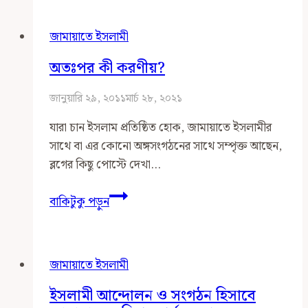
করণীয়?
–
জামায়াতে ইসলামী
২
অতঃপর কী করণীয়?
জানুয়ারি ২৯, ২০১১
মার্চ ২৮, ২০২১
যারা চান ইসলাম প্রতিষ্ঠিত হোক, জামায়াতে ইসলামীর
সাথে বা এর কোনো অঙ্গসংগঠনের সাথে সম্পৃক্ত আছেন,
ব্লগের কিছু পোস্টে দেখা…
অতঃপর
বাকিটুকু পড়ুন
কী
করণীয়?
জামায়াতে ইসলামী
ইসলামী আন্দোলন ও সংগঠন হিসাবে