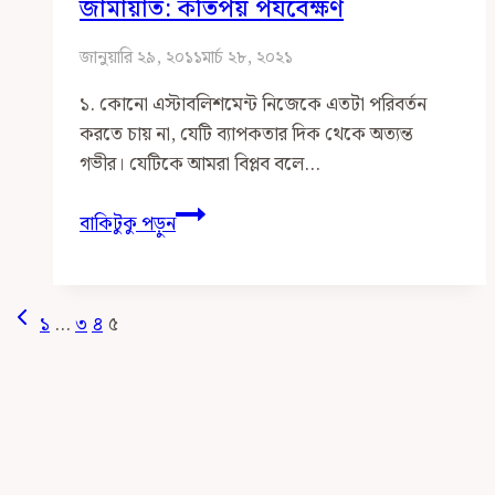
জামায়াত: কতিপয় পর্যবেক্ষণ
জানুয়ারি ২৯, ২০১১
মার্চ ২৮, ২০২১
১. কোনো এস্টাবলিশমেন্ট নিজেকে এতটা পরিবর্তন
করতে চায় না, যেটি ব্যাপকতার দিক থেকে অত্যন্ত
গভীর। যেটিকে আমরা বিপ্লব বলে…
ইসলামী
বাকিটুকু পড়ুন
আন্দোলন
ও
সংগঠন
Page
Previous
১
…
৩
৪
৫
হিসাবে
Page
Navigation
জামায়াত:
কতিপয়
পর্যবেক্ষণ