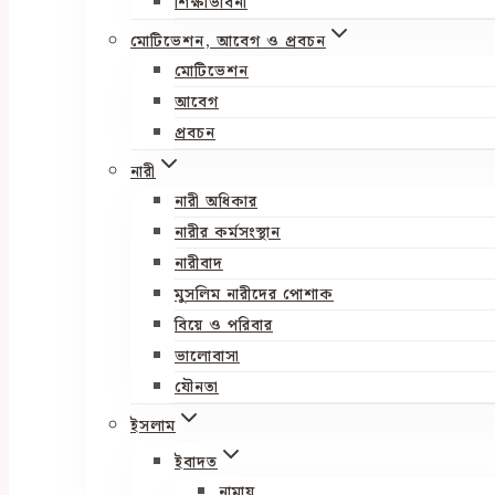
শিক্ষাভাবনা
মোটিভেশন, আবেগ ও প্রবচন
মোটিভেশন
আবেগ
প্রবচন
নারী
নারী অধিকার
নারীর কর্মসংস্থান
নারীবাদ
মুসলিম নারীদের পোশাক
বিয়ে ও পরিবার
ভালোবাসা
যৌনতা
ইসলাম
ইবাদত
নামায