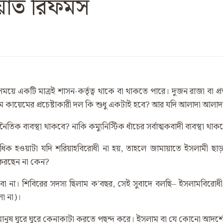
াত রিফর্মস
 সময়ে একটি মাত্রই শাসন-কর্তৃত্ব থাকে বা থাকতে পারে। দুজন রাজা ব
ম কায়েমের প্রচেষ্টাকারী দল কি শুধু একটাই হবে? আর যদি আলাদা আলা
নৈতিক ব্যবস্থা থাকবে? নাকি কম্যুনিস্টিক ধাঁচের সর্বাত্মকবাদী ব্যবস্থা থাক
াধিক হওয়াটা যদি শরিয়াহবিরোধী না হয়, তাহলে জামায়াতে ইসলামী ছ
 করছেন না কেন?
বো না। শিবিরের সদস্য ছিলাম ক’বছর, সেই সুবাদে বলছি– ইসলামবিরোধ
ো না)।
ানুষ ঘুরে ঘুরে কেনাকাটা করতে পছন্দ করে। ইসলাম বা যে কোনো আদর্শের