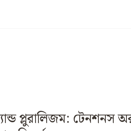
ান্ড প্লুরালিজম: টেনশনস অ