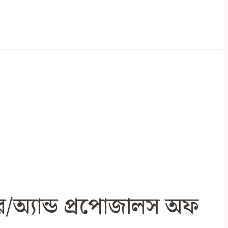
র/অ্যান্ড প্রপোজালস অফ