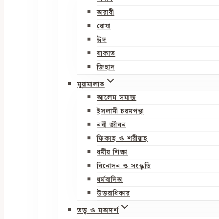
তারাবী
রোযা
ঈদ
যাকাত
জিহাদ
মুয়ামালাত
আলেম সমাজ
ইসলামী চরমপন্থা
নবী জীবন
ফিকাহ ও শরীয়াহ
ধর্মীয় শিক্ষা
বিনোদন ও সংস্কৃতি
ধর্মবাদিতা
উত্তরাধিকার
তত্ত্ব ও মতাদর্শ