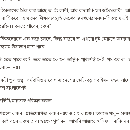
 ইসলামের সিল মারা আছে তা ইসলামী, আর বাদবাকি সব অনৈসলামী। আরে
 ভিতরে। আমাদের শিক্ষাব্যবস্থাই দেশের জনগণের মনমানসিকতায় এই আ
ষ্ঠা করেছিল। বলতে পারেন, কেন?
িক্ষিতদেরকে এক করে চলছে, কিন্তু বাস্তবে তা এখনো দুই মেরুতে অবস
এর অন্যতম উদাহরণ হতে পারে।
া হতে পারে বটে, তবে তাতে কোনো তাত্ত্বিক পরিশুদ্ধি নেই, থাকবে না।
লোচনা নয়।
টা ভুল তত্ত্ব। ধর্মবাদিতার রোগ এ দেশের ছোট-বড় সব ইসলামওয়ালাদের
দেশ বাংলাদেশই।
টি/ম্যাসেজ পরিষ্কার করুন।
রহণ করুন। প্রতিযোগিতা করুন ন্যায় ও সৎ কাজে। ভাবতে থাকুন সমাজ
ই বলে একমাত্র বা স্বয়ংসম্পূর্ণ নন। আপনি আল্লাহর খলিফা। নাকি নন? 