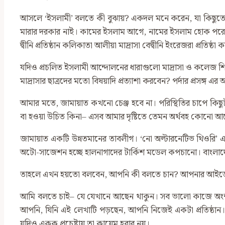
আসলে ‘ইসলামী’ বলতে কী বুঝায়? একদল মনে করেন, যা কিছুতে
মারার দরকার নাই। কামের ইসলাম আগে, নামের ইসলাম হোক পরে বা
দ্বীনি প্রতিষ্ঠান কলিকাতা আলীয়া মাদ্রাসা বেদ্বীনি ইংরেজরা প্রতি
যদিও প্রচলিত ইসলামী আন্দোলনের ধারাগুলো মাদ্রাসা ও কলেজ শ
মাদ্রাসার ছাত্রদের মতো বিষয়াদি প্রত্যাশা করবেন? পর্দার প্রসঙ্গ 
আমার মতে, জামায়াত কখনো চেঞ্জ হবে না। পরিস্থিতির চাপে কিছুট
বা হওয়া উচিত কিনা– এসব আমার দৃষ্টিতে তেমন অর্থবহ কোনো আ
জামায়াত একটি উন্নতমানের তাবলীগ। ‘নো অল্টারনেটিভ থিওরি’ এক
অটো-সাজেশন হচ্ছে হালনাগাদের টার্কিশ মডেল কপচানো। বাংলা
তাহলে এখন হয়তো বলবেন, আপনি কী বলতে চান? আপনার আইডেন্টি
আমি বলতে চাই– যে যেখানে আছেন থাকুন। সব ভালো কাজে অংশগ্
আপনি, যিনি এই লেখাটি পড়ছেন, আপনি নিজেই একটা প্রতিষ্ঠান। তা
যদিও একক প্রচেষ্টায় তা কায়েম হবার নয়।