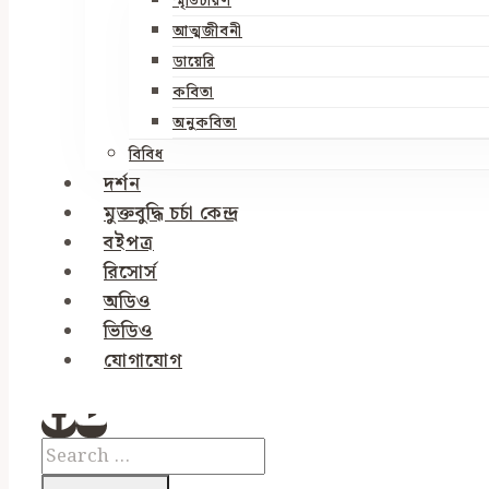
স্মৃতিচারণ
আত্মজীবনী
ডায়েরি
কবিতা
অনুকবিতা
বিবিধ
দর্শন
মুক্তবুদ্ধি চর্চা কেন্দ্র
বইপত্র
রিসোর্স
অডিও
ভিডিও
যোগাযোগ
Search
for: