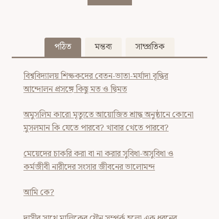
পঠিত
মন্তব্য
সাম্প্রতিক
বিশ্ববিদ্যালয় শিক্ষকদের বেতন-ভাতা-মর্যাদা বৃদ্ধির
আন্দোলন প্রসঙ্গে কিছু মত ও দ্বিমত
অমুসলিম কারো মৃত্যুতে আয়োজিত শ্রাদ্ধ অনুষ্ঠানে কোনো
মুসলমান কি যেতে পারবে? খাবার খেতে পারবে?
মেয়েদের চাকরি করা বা না করার সুবিধা-অসুবিধা ও
কর্মজীবী নারীদের সংসার জীবনের ভালোমন্দ
আমি কে?
দাসীর সাথে মালিকের যৌন সম্পর্ক হলো এক ধরনের