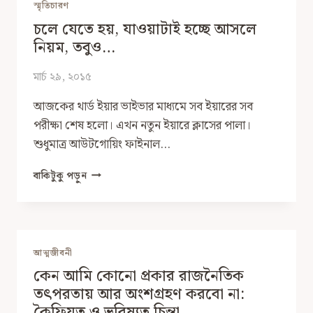
স্মৃতিচারণ
কথা
চলে যেতে হয়, যাওয়াটাই হচ্ছে আসলে
নিয়ম, তবুও…
মার্চ ২৯, ২০১৫
আজকের থার্ড ইয়ার ভাইভার মাধ্যমে সব ইয়ারের সব
পরীক্ষা শেষ হলো। এখন নতুন ইয়ারে ক্লাসের পালা।
শুধুমাত্র আউটগোয়িং ফাইনাল…
চলে
বাকিটুকু পড়ুন
যেতে
হয়,
যাওয়াটাই
হচ্ছে
আসলে
আত্মজীবনী
নিয়ম,
কেন আমি কোনো প্রকার রাজনৈতিক
তবুও…
তৎপরতায় আর অংশগ্রহণ করবো না:
কৈফিয়ত ও ভবিষ্যত চিন্তা