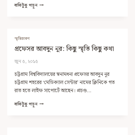
জন্মের
বাকিটুকু পড়ুন
চেয়ে
বড়
বিস্ময়
আর
মৃত্যুর
স্মৃতিচারণ
চেয়ে
প্রফেসর আবদুন নূর: কিছু স্মৃতি কিছু কথা
বড়
সত্য
পৃথিবীতে
জুন ৫, ২০১৫
নাই
চট্টগ্রাম বিশ্ববিদ্যালয়ের স্বনামধন্য প্রফেসর আবদুন নূর
চট্টগ্রাম শহরের ‘মেডিক্যাল সেন্টার’ নামের ক্লিনিকে গত
রাত হতে লাইফ সাপোর্টে আছেন। প্রচণ্ড…
প্রফেসর
বাকিটুকু পড়ুন
আবদুন
নূর:
কিছু
স্মৃতি
কিছু