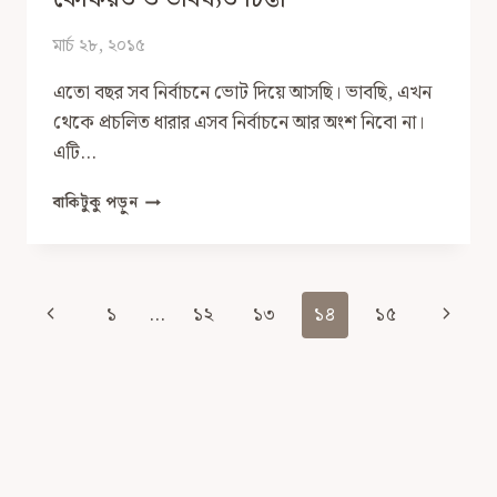
মার্চ ২৮, ২০১৫
এতো বছর সব নির্বাচনে ভোট দিয়ে আসছি। ভাবছি, এখন
থেকে প্রচলিত ধারার এসব নির্বাচনে আর অংশ নিবো না।
এটি…
কেন
বাকিটুকু পড়ুন
আমি
কোনো
প্রকার
রাজনৈতিক
Page
Previous
Next
১
…
১২
১৩
১৪
১৫
তৎপরতায়
Navigation
আর
Page
Page
অংশগ্রহণ
করবো
না:
কৈফিয়ত
ও
ভবিষ্যত