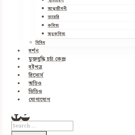
স্মৃতিচারণ
আত্মজীবনী
ডায়েরি
কবিতা
অনুকবিতা
বিবিধ
দর্শন
মুক্তবুদ্ধি চর্চা কেন্দ্র
বইপত্র
রিসোর্স
অডিও
ভিডিও
যোগাযোগ
Search
for: