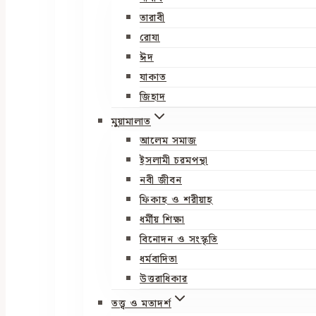
তারাবী
রোযা
ঈদ
যাকাত
জিহাদ
মুয়ামালাত
আলেম সমাজ
ইসলামী চরমপন্থা
নবী জীবন
ফিকাহ ও শরীয়াহ
ধর্মীয় শিক্ষা
বিনোদন ও সংস্কৃতি
ধর্মবাদিতা
উত্তরাধিকার
তত্ত্ব ও মতাদর্শ