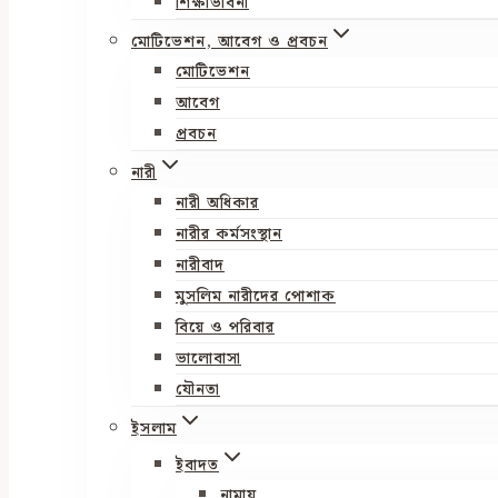
শিক্ষাভাবনা
মোটিভেশন, আবেগ ও প্রবচন
মোটিভেশন
আবেগ
প্রবচন
নারী
নারী অধিকার
নারীর কর্মসংস্থান
নারীবাদ
মুসলিম নারীদের পোশাক
বিয়ে ও পরিবার
ভালোবাসা
যৌনতা
ইসলাম
ইবাদত
নামায