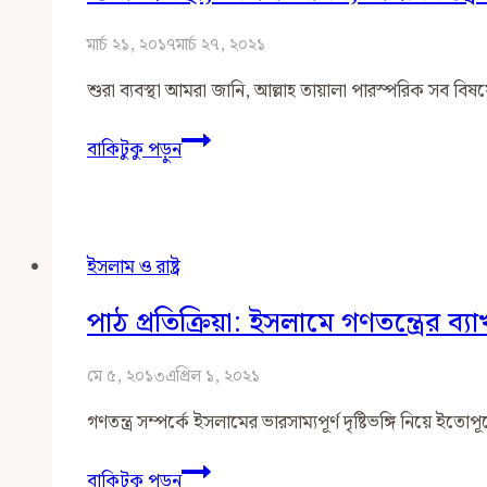
মার্চ ২১, ২০১৭
মার্চ ২৭, ২০২১
শুরা ব্যবস্থা আমরা জানি, আল্লাহ তায়ালা পারস্পরিক সব বি
শুরা
বাকিটুকু পড়ুন
ব্যবস্থা,
উলিল
আমর,
নাগরিকত্বের
ইসলাম ও রাষ্ট্র
ধারণা
ও
পাঠ প্রতিক্রিয়া: ইসলামে গণতন্ত্রের ব্যাখ
‘ইসলামী
রাষ্ট্র’
মে ৫, ২০১৩
এপ্রিল ১, ২০২১
প্রসংগে
গণতন্ত্র সম্পর্কে ইসলামের ভারসাম্যপূর্ণ দৃষ্টিভঙ্গি নিয়ে
ক্লারিফিকেশন
পাঠ
বাকিটুকু পড়ুন