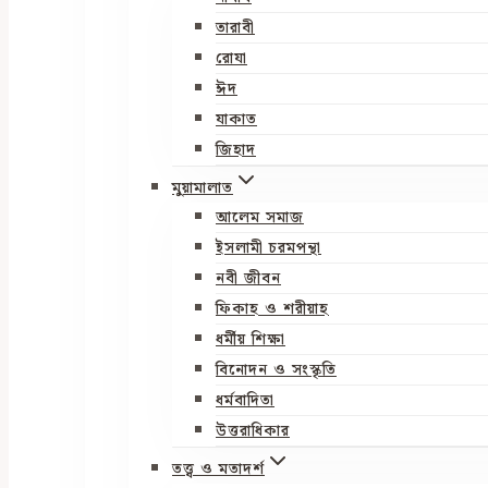
তারাবী
রোযা
ঈদ
যাকাত
জিহাদ
মুয়ামালাত
আলেম সমাজ
ইসলামী চরমপন্থা
নবী জীবন
ফিকাহ ও শরীয়াহ
ধর্মীয় শিক্ষা
বিনোদন ও সংস্কৃতি
ধর্মবাদিতা
উত্তরাধিকার
তত্ত্ব ও মতাদর্শ