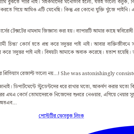
মি বুঝতে পারি নাই। সহকর্মীদের মনোভাব হলো, যতই ভালো বলুক, কিছ
করতে গিয়ে আমিও এটি মেনেছি। কিন্তু এর কোনো যুক্তি খুঁজে পাইনি। এ ধরন
্সের টেক্সটের নামধাম জিজ্ঞাসা করা হয়। ব্যাপারটি আমার কাছে স্ববিরোধ
ইসলামী চিন্তা’ কোর্স হতে প্রশ্ন করে সদুত্তর পাই নাই। আবার ব্যক্ত
কে প্রশ্ন করে সদুত্তর পাই নাই। বিষয়টা আমাকে অবাক করেছে। হতাশ হয়ে
ার প্রিভিয়াস রেজাল্ট ভালো নয়…! She was astonishingly consi
াই। ডিপার্টমেন্টে স্টুডেন্টদের ধরে রাখার মতো, আকর্ষণ করার মতো বিষ
র এমএ কোর্স তোমাদেরকে নিজেদের শুধরে নেওয়ার, এগিয়ে নেয়ার সুয
। অতএব…
পোস্টটির ফেসবুক লিংক