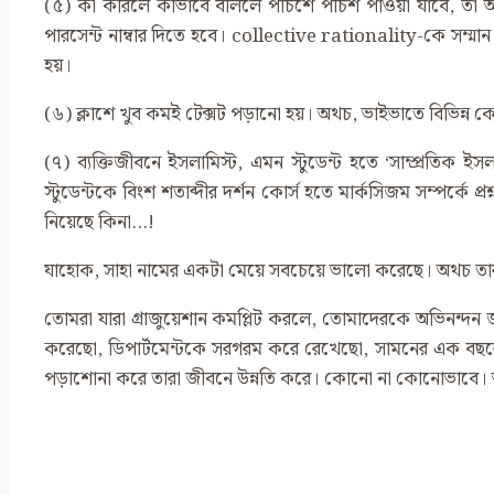
(৫) কী করিলে কীভাবে বলিলে পঁচিশে পঁচিশ পাওয়া যাবে, তা আ
পারসেন্ট নাম্বার দিতে হবে। collective rationality-কে সম্মান 
হয়।
(৬) ক্লাশে খুব কমই টেক্সট পড়ানো হয়। অথচ, ভাইভাতে বিভিন্ন কোর
(৭) ব্যক্তিজীবনে ইসলামিস্ট, এমন স্টুডেন্ট হতে ‘সাম্প্রতিক 
স্টুডেন্টকে বিংশ শতাব্দীর দর্শন কোর্স হতে মার্কসিজম সম্পর্
নিয়েছে কিনা…!
যাহোক, সাহা নামের একটা মেয়ে সবচেয়ে ভালো করেছে। অথচ ত
তোমরা যারা গ্রাজুয়েশান কমপ্লিট করলে, তোমাদেরকে অভিনন্দন জান
করেছো, ডিপার্টমেন্টকে সরগরম করে রেখেছো, সামনের এক বছরে
পড়াশোনা করে তারা জীবনে উন্নতি করে। কোনো না কোনোভাবে