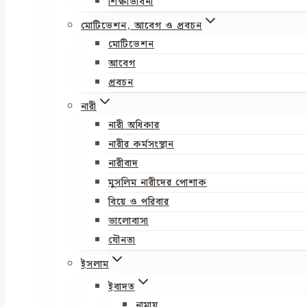
শিক্ষাভাবনা
মোটিভেশন, আবেগ ও প্রবচন
মোটিভেশন
আবেগ
প্রবচন
নারী
নারী অধিকার
নারীর কর্মসংস্থান
নারীবাদ
মুসলিম নারীদের পোশাক
বিয়ে ও পরিবার
ভালোবাসা
যৌনতা
ইসলাম
ইবাদত
নামায