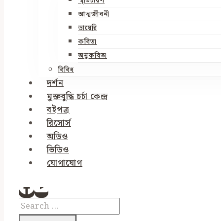
স্মৃতিচারণ
আত্মজীবনী
ডায়েরি
কবিতা
অনুকবিতা
বিবিধ
দর্শন
মুক্তবুদ্ধি চর্চা কেন্দ্র
বইপত্র
রিসোর্স
অডিও
ভিডিও
যোগাযোগ
Search
for: