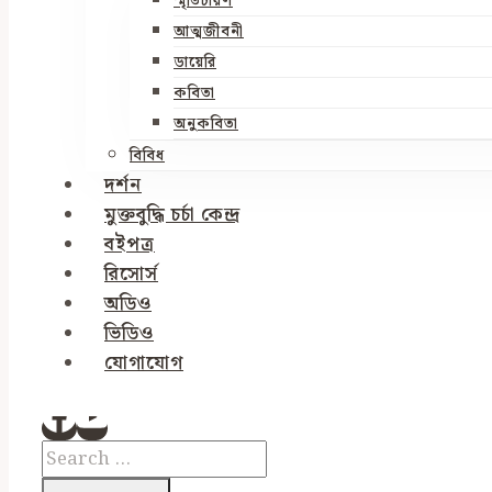
স্মৃতিচারণ
আত্মজীবনী
ডায়েরি
কবিতা
অনুকবিতা
বিবিধ
দর্শন
মুক্তবুদ্ধি চর্চা কেন্দ্র
বইপত্র
রিসোর্স
অডিও
ভিডিও
যোগাযোগ
Search
for: