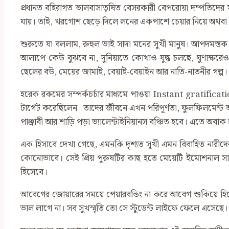
প্রধানত বহিরাগত ভালবাসাতৃষিত বেসরকারী বেপরোয়া দম্পতিদের মতো
যায়। তাই, খরগোশ ছেড়ে দিলে লনের একপাশে চেয়ার নিয়ে অথবা
শুরুতে যা বললাম, রুহুল ভাই সাদা মনের সুখী মানুষ। আপদমস্ত
আলাপে কেউ বুঝবে না, দুনিয়াতে কোথাও যুদ্ধ চলছে, ঘুণাক্ষরে
ছেলের বউ, মেয়ের জামাই, বেয়াই-বেয়াইন আর নাতি-নাতনীর গল্প।
হরেক রকমের সম্পর্কচর্চার মাধ্যমে পাওয়া Instant gratific
টার্গেট করেছিলেন। তাদের জীবনে এখন পরিপূর্ণতা, ফুলফিলমেন্ট অবা
পাঞ্জাবী আর শাড়ি পড়া ভ্যালেন্টাইনিয়ানস বঞ্চিত হবে। এতে অ
এক হিসাবে দেখা গেছে, এমনকি দৃশ্যত সুখী এমন বিবাহিত নারী
কোনোভাবে। সেই প্রিয় পুরুষটির কাছ হতে মেয়েটি ইমোশনাল সা
হিসেবে।
আবেগের জোয়ারের সময়ে পেয়ারবন্ডিং না করে আবেগ শুকিয়ে হিস
ভাল লাগে না। সব সুখস্মৃতি তো সে স্টুডেন্ট লাইফে ফেলে এসেছে।