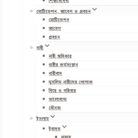
শিক্ষাভাবনা
মোটিভেশন, আবেগ ও প্রবচন
মোটিভেশন
আবেগ
প্রবচন
নারী
নারী অধিকার
নারীর কর্মসংস্থান
নারীবাদ
মুসলিম নারীদের পোশাক
বিয়ে ও পরিবার
ভালোবাসা
যৌনতা
ইসলাম
ইবাদত
নামায