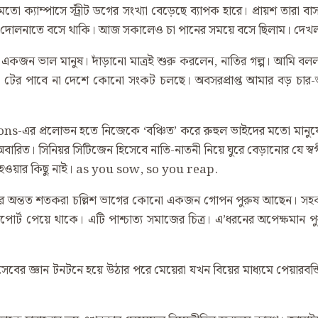
 ক্যাম্পাসে স্ট্রীট ডগের সংখ্যা বেড়েছে ব্যাপক হারে। প্রায়শ তারা ব
 দোলনাতে বসে থাকি। আজ সকালেও চা পানের সময়ে বসে ছিলাম। দেখলাম, 
ক একজন ভাল মানুষ। দাঁড়ানো মাত্রই শুরু করলেন, নাতির গল্প। আমি ব
ও টের পাবে না দেশে কোনো সংকট চলছে। অবসরপ্রাপ্ত আমার বড় চার-ভাই
ations-এর প্রলোভন হতে নিজেকে ‘বঞ্চিত’ করে রুহুল ভাইদের মতো মা
রিত। সিনিয়র সিটিজেন হিসেবে নাতি-নাতনী নিয়ে ঘুরে বেড়ানোর যে স্বর্গ
বাক হওয়ার কিছু নাই। as you sow, so you reap.
দের অন্তত শতকরা চল্লিশ ভাগের কোনো একজন গোপন পুরুষ আছেন। সহকর্
পোর্ট পেয়ে থাকে। এটি পাশ্চাত্য সমাজের চিত্র। এ’ধরনের অপেক্ষমা
েবের জ্ঞান টনটনে হয়ে উঠার পরে মেয়েরা যখন বিয়ের মাধ্যমে পেয়ার