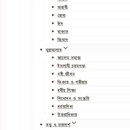
তারাবী
রোযা
ঈদ
যাকাত
জিহাদ
মুয়ামালাত
আলেম সমাজ
ইসলামী চরমপন্থা
নবী জীবন
ফিকাহ ও শরীয়াহ
ধর্মীয় শিক্ষা
বিনোদন ও সংস্কৃতি
ধর্মবাদিতা
উত্তরাধিকার
তত্ত্ব ও মতাদর্শ