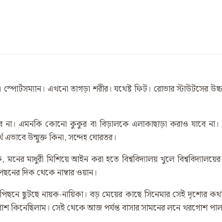
রধান। স্পোর্টসম্যান। এখনো তাগড়া শরীর। যথেষ্ট ফিট। রোভার স্টাউটস
াবে না। এমনকি কোনো কুকুর বা বিড়ালকে এলাকাছাড়া করাও যাবে না। এ
থে এভাবে উন্মুক্ত কিনা, সন্দেহ ঘোরতর।
র মাধুরী মিশিয়ে আইন করা হতে বিশ্ববিদ্যালয় খুলে বিশ্ববিদ্যালয়ের
েছনের দিক থেকে নাম্বার ওয়ান।
িছনে ছুটছে নায়ক-নায়িকা। বড় মেয়ের কাছে সিনেমার সেই দৃশ্যের
শ কিনেছিলাম। সেই থেকে আজ পর্যন্ত বাসার সামনের লনে খরগোশ পাল