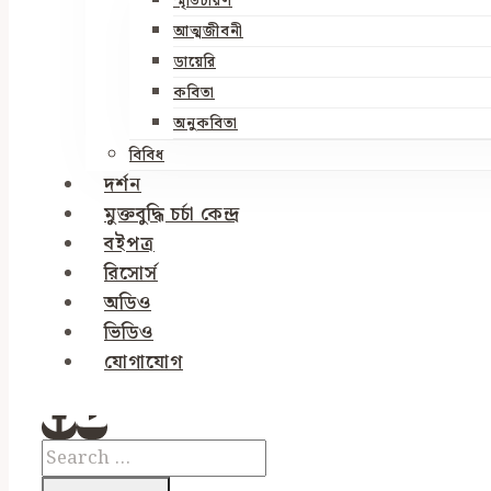
স্মৃতিচারণ
আত্মজীবনী
ডায়েরি
কবিতা
অনুকবিতা
বিবিধ
দর্শন
মুক্তবুদ্ধি চর্চা কেন্দ্র
বইপত্র
রিসোর্স
অডিও
ভিডিও
যোগাযোগ
Search
for: