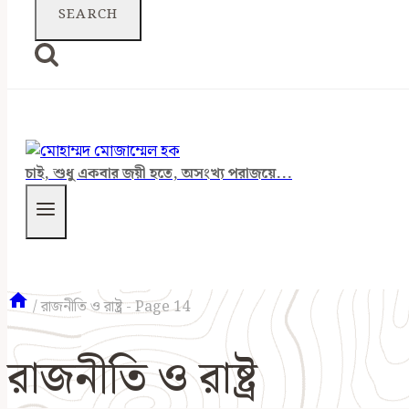
চাই, শুধু একবার জয়ী হতে, অসংখ্য পরাজয়ে...
/
রাজনীতি ও রাষ্ট্র
- Page 14
রাজনীতি ও রাষ্ট্র