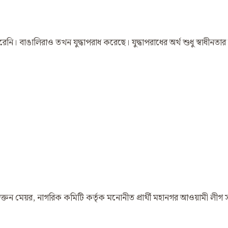
করেনি। বাঙালিরাও তখন যুদ্ধাপরাধ করেছে। যুদ্ধাপরাধের অর্থ শুধু স্বাধীনত
য়ায় প্রাক্তন মেয়র, নাগরিক কমিটি কর্তৃক মনোনীত প্রার্থী মহানগর আওয়ামী ল