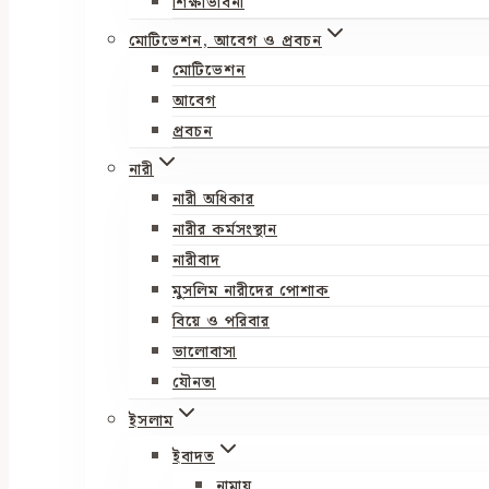
শিক্ষাভাবনা
মোটিভেশন, আবেগ ও প্রবচন
মোটিভেশন
আবেগ
প্রবচন
নারী
নারী অধিকার
নারীর কর্মসংস্থান
নারীবাদ
মুসলিম নারীদের পোশাক
বিয়ে ও পরিবার
ভালোবাসা
যৌনতা
ইসলাম
ইবাদত
নামায