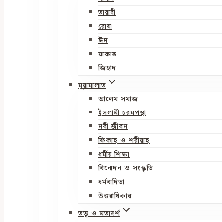
তারাবী
রোযা
ঈদ
যাকাত
জিহাদ
মুয়ামালাত
আলেম সমাজ
ইসলামী চরমপন্থা
নবী জীবন
ফিকাহ ও শরীয়াহ
ধর্মীয় শিক্ষা
বিনোদন ও সংস্কৃতি
ধর্মবাদিতা
উত্তরাধিকার
তত্ত্ব ও মতাদর্শ